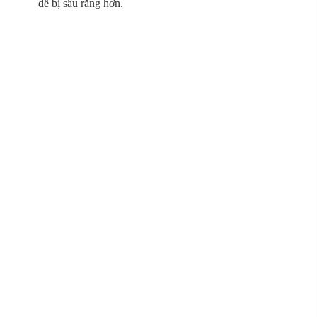
dễ bị sâu răng hơn.