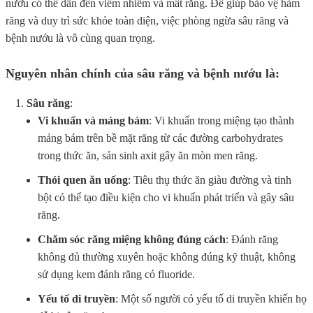
nướu có thể dẫn đến viêm nhiễm và mất răng. Để giúp bảo vệ hàm
răng và duy trì sức khỏe toàn diện, việc phòng ngừa sâu răng và
bệnh nướu là vô cùng quan trọng.
Nguyên nhân chính của sâu răng và bệnh nướu là:
Sâu răng
:
Vi khuẩn và mảng bám
: Vi khuẩn trong miệng tạo thành
mảng bám trên bề mặt răng từ các đường carbohydrates
trong thức ăn, sản sinh axit gây ăn mòn men răng.
Thói quen ăn uống
: Tiêu thụ thức ăn giàu đường và tinh
bột có thể tạo điều kiện cho vi khuẩn phát triển và gây sâu
răng.
Chăm sóc răng miệng không đúng cách
: Đánh răng
không đủ thường xuyên hoặc không đúng kỹ thuật, không
sử dụng kem đánh răng có fluoride.
Yếu tố di truyền
: Một số người có yếu tố di truyền khiến họ