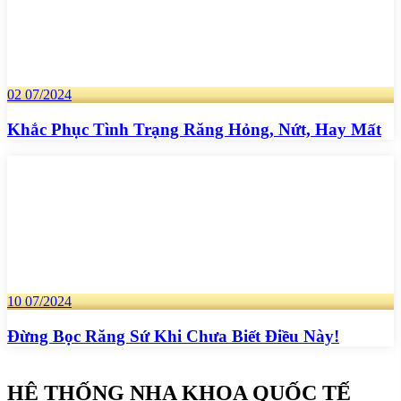
02
07/2024
Khắc Phục Tình Trạng Răng Hỏng, Nứt, Hay Mất
10
07/2024
Đừng Bọc Răng Sứ Khi Chưa Biết Điều Này!
HỆ THỐNG NHA KHOA QUỐC TẾ