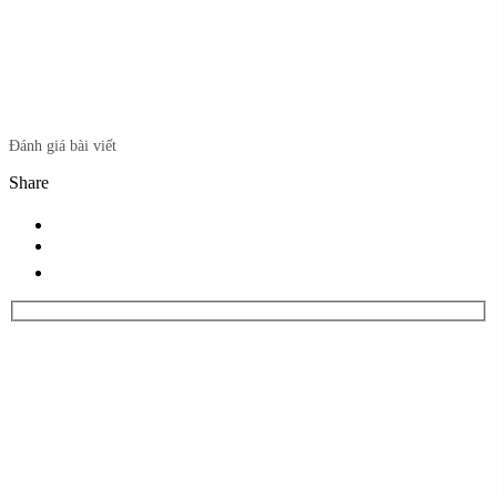
Đánh giá bài viết
Share
ĐĂNG KÝ NHẬN TƯ VẤN
Vui lòng để lại thông tin và nhu cầu của Quý khách để được
nhận tư vấn