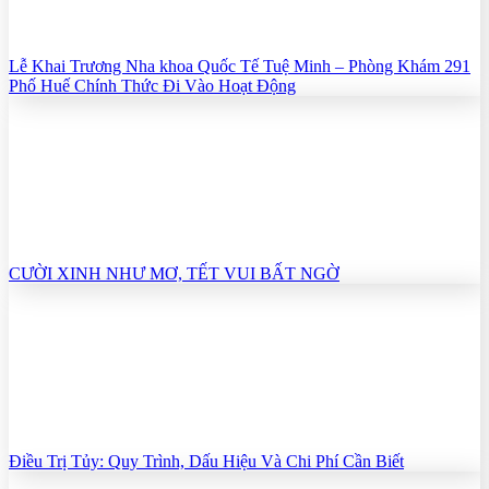
Lễ Khai Trương Nha khoa Quốc Tế Tuệ Minh – Phòng Khám 291
Phố Huế Chính Thức Đi Vào Hoạt Động
CƯỜI XINH NHƯ MƠ, TẾT VUI BẤT NGỜ
Điều Trị Tủy: Quy Trình, Dấu Hiệu Và Chi Phí Cần Biết