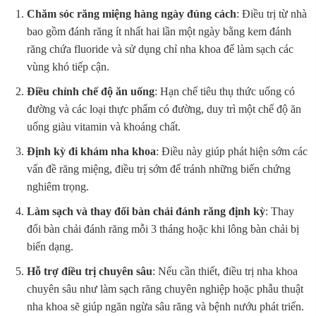
Chăm sóc răng miệng hàng ngày đúng cách
: Điều trị từ nhà
bao gồm đánh răng ít nhất hai lần một ngày bằng kem đánh
răng chứa fluoride và sử dụng chỉ nha khoa để làm sạch các
vùng khó tiếp cận.
Điều chỉnh chế độ ăn uống
: Hạn chế tiêu thụ thức uống có
đường và các loại thực phẩm có đường, duy trì một chế độ ăn
uống giàu vitamin và khoáng chất.
Định kỳ đi khám nha khoa
: Điều này giúp phát hiện sớm các
vấn đề răng miệng, điều trị sớm để tránh những biến chứng
nghiêm trọng.
Làm sạch và thay đổi bàn chải đánh răng định kỳ
: Thay
đổi bàn chải đánh răng mỗi 3 tháng hoặc khi lông bàn chải bị
biến dạng.
Hỗ trợ điều trị chuyên sâu
: Nếu cần thiết, điều trị nha khoa
chuyên sâu như làm sạch răng chuyên nghiệp hoặc phẫu thuật
nha khoa sẽ giúp ngăn ngừa sâu răng và bệnh nướu phát triển.