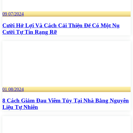
09
07/2024
Cười Hở Lợi Và Cách Cải Thiện Để Có Một Nụ
Cười Tự Tin Rạng Rỡ
01
08/2024
8 Cách Giảm Đau Viêm Tủy Tại Nhà Bằng Nguyên
Liệu Tự Nhiên