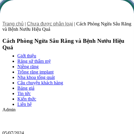
Trang chủ
|
Chưa được phân loại
|
Cách Phòng Ngừa Sâu Răng
và Bệnh Nướu Hiệu Quả
Cách Phòng Ngừa Sâu Răng và Bệnh Nướu Hiệu
Quả
Giới thiệu
Răng sứ thẩm mỹ
Niềng răng
Trồng răng implant
Nha khoa tổng quát
Câu chuyện khách hàng
Bảng giá
Tin tức
Kiến thức
Liên hệ
Admin
05/07/2024