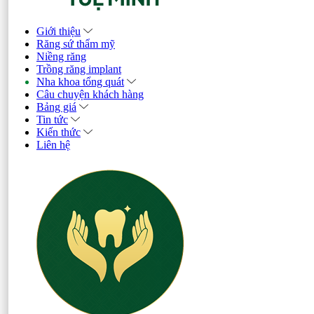
Giới thiệu
Răng sứ thẩm mỹ
Niềng răng
Trồng răng implant
Nha khoa tổng quát
Câu chuyện khách hàng
Bảng giá
Tin tức
Kiến thức
Liên hệ