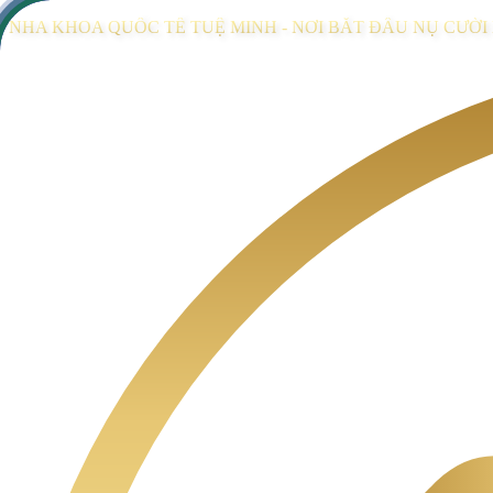
NHA KHOA QUỐC TẾ TUỆ MINH - NƠI BẮT ĐẦU NỤ CƯỜ