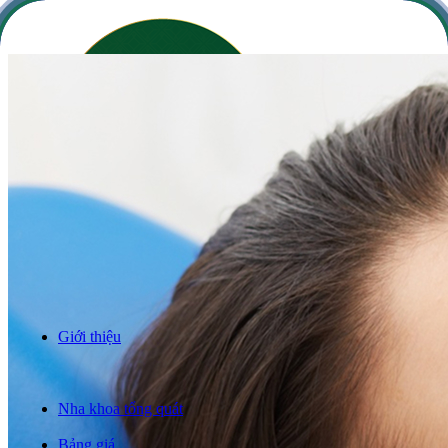
Giới thiệu
Răng sứ thẩm mỹ
Niềng răng
Trồng răng implant
Nha khoa tổng quát
Câu chuyện khách hàng
Bảng giá