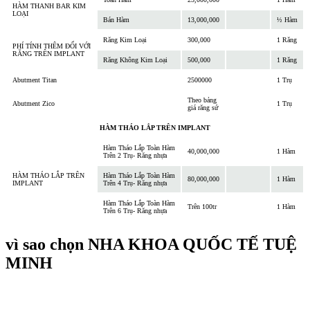
HÀM THANH BAR KIM
LOẠI
Bán Hàm
13,000,000
½ Hàm
Răng Kim Loại
300,000
1 Răng
PHÍ TÍNH THÊM ĐỐI VỚI
RĂNG TRÊN IMPLANT
Răng Không Kim Loại
500,000
1 Răng
Abutment Titan
2500000
1 Trụ
Theo bảng
Abutment Zico
1 Trụ
giá răng sứ
HÀM THÁO LẮP TRÊN IMPLANT
Hàm Tháo Lắp Toàn Hàm
40,000,000
1 Hàm
Trên 2 Trụ- Răng nhựa
HÀM THÁO LẮP TRÊN
Hàm Tháo Lắp Toàn Hàm
80,000,000
1 Hàm
IMPLANT
Trên 4 Trụ- Răng nhựa
Hàm Tháo Lắp Toàn Hàm
Trên 100tr
1 Hàm
Trên 6 Trụ- Răng nhựa
vì sao chọn
NHA KHOA QUỐC TẾ TUỆ
MINH