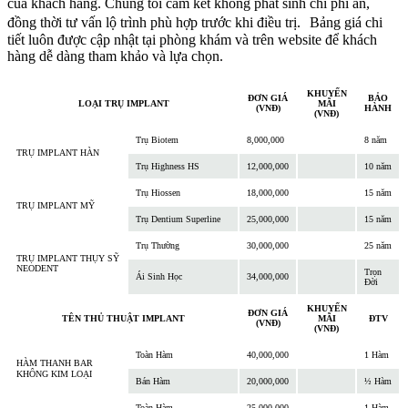
của khách hàng. Chúng tôi cam kết không phát sinh chi phí ẩn,
đồng thời tư vấn lộ trình phù hợp trước khi điều trị. Bảng giá chi
tiết luôn được cập nhật tại phòng khám và trên website để khách
hàng dễ dàng tham khảo và lựa chọn.
KHUYẾN
ĐƠN GIÁ
BẢO
LOẠI TRỤ IMPLANT
MÃI
(VNĐ)
HÀNH
(VNĐ)
Trụ Biotem
8,000,000
8 năm
TRỤ IMPLANT HÀN
Trụ Highness HS
12,000,000
10 năm
Trụ Hiossen
18,000,000
15 năm
TRỤ IMPLANT MỸ
Trụ Dentium Superline
25,000,000
15 năm
Trụ Thường
30,000,000
25 năm
TRỤ IMPLANT THỤY SỸ
NEODENT
Trọn
Ái Sinh Học
34,000,000
Đời
KHUYẾN
ĐƠN GIÁ
TÊN THỦ THUẬT IMPLANT
MÃI
ĐTV
(VNĐ)
(VNĐ)
Toàn Hàm
40,000,000
1 Hàm
HÀM THANH BAR
KHÔNG KIM LOẠI
Bán Hàm
20,000,000
½ Hàm
Toàn Hàm
25,000,000
1 Hàm