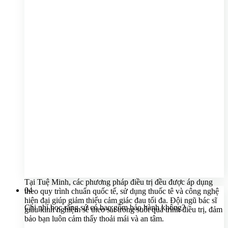
Tại Tuệ Minh, các phương pháp điều trị đều được áp dụng
04
theo quy trình chuẩn quốc tế, sử dụng thuốc tê và công nghệ
hiện đại giúp giảm thiểu cảm giác đau tối đa. Đội ngũ bác sĩ
Chi phí bọc răng sứ có bao gồm bảo hành không?
giàu kinh nghiệm sẽ theo sát trong suốt quá trình điều trị, đảm
bảo bạn luôn cảm thấy thoải mái và an tâm.