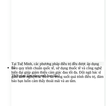
Tại Tuệ Minh, các phương pháp điều trị đều được áp dụng
02
theo quy trình chuẩn quốc tế, sử dụng thuốc tê và công nghệ
hiện đại giúp giảm thiểu cảm giác đau tối đa. Đội ngũ bác sĩ
Thời gian làm răng mất bao lâu?
giàu kinh nghiệm sẽ theo sát trong suốt quá trình điều trị, đảm
bảo bạn luôn cảm thấy thoải mái và an tâm.