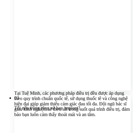
Tại Tuệ Minh, các phương pháp điều trị đều được áp dụng
03
theo quy trình chuẩn quốc tế, sử dụng thuốc tê và công nghệ
hiện đại giúp giảm thiểu cảm giác đau tối đa. Đội ngũ bác sĩ
Tôi nên trồng răng sứ hay implant?
giàu kinh nghiệm sẽ theo sát trong suốt quá trình điều trị, đảm
bảo bạn luôn cảm thấy thoải mái và an tâm.