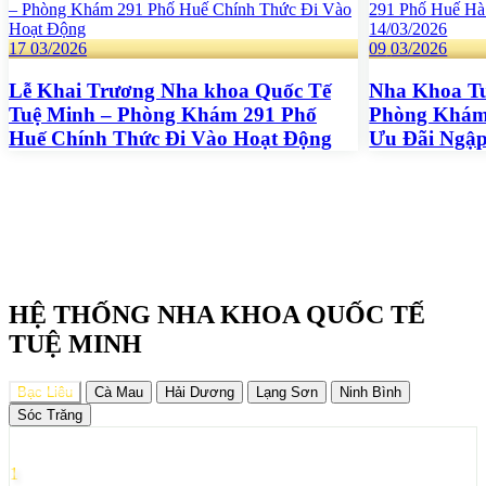
17
03/2026
09
03/2026
Lễ Khai Trương Nha khoa Quốc Tế
Nha Khoa T
Tuệ Minh – Phòng Khám 291 Phố
Phòng Khám 
Huế Chính Thức Đi Vào Hoạt Động
Ưu Đãi Ngập
HỆ THỐNG NHA KHOA QUỐC TẾ
TUỆ MINH
Bạc Liêu
Cà Mau
Hải Dương
Lạng Sơn
Ninh Bình
Sóc Trăng
1