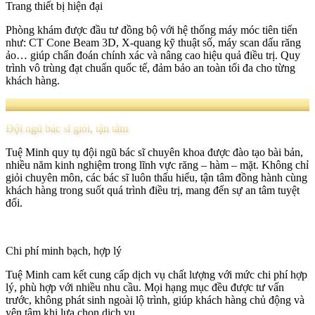
Trang thiết bị hiện đại
Phòng khám được đầu tư đồng bộ với hệ thống máy móc tiên tiến
như: CT Cone Beam 3D, X-quang kỹ thuật số, máy scan dấu răng
ảo… giúp chẩn đoán chính xác và nâng cao hiệu quả điều trị. Quy
trình vô trùng đạt chuẩn quốc tế, đảm bảo an toàn tối đa cho từng
khách hàng.
Đội ngũ bác sĩ giỏi, tận tâm
Tuệ Minh quy tụ đội ngũ bác sĩ chuyên khoa được đào tạo bài bản,
nhiều năm kinh nghiệm trong lĩnh vực răng – hàm – mặt. Không chỉ
giỏi chuyên môn, các bác sĩ luôn thấu hiểu, tận tâm đồng hành cùng
khách hàng trong suốt quá trình điều trị, mang đến sự an tâm tuyệt
đối.
Chi phí minh bạch, hợp lý
Tuệ Minh cam kết cung cấp dịch vụ chất lượng với mức chi phí hợp
lý, phù hợp với nhiều nhu cầu. Mọi hạng mục đều được tư vấn
trước, không phát sinh ngoài lộ trình, giúp khách hàng chủ động và
yên tâm khi lựa chọn dịch vụ.