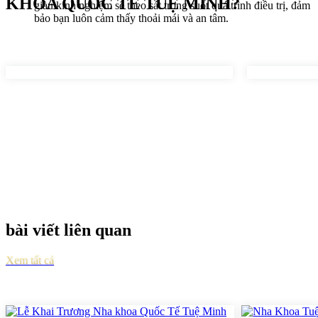
KHOA QUỐC TẾ TUỆ MINH?
giàu kinh nghiệm sẽ theo sát trong suốt quá trình điều trị, đảm
bảo bạn luôn cảm thấy thoải mái và an tâm.
bài viết liên quan
Xem tất cả