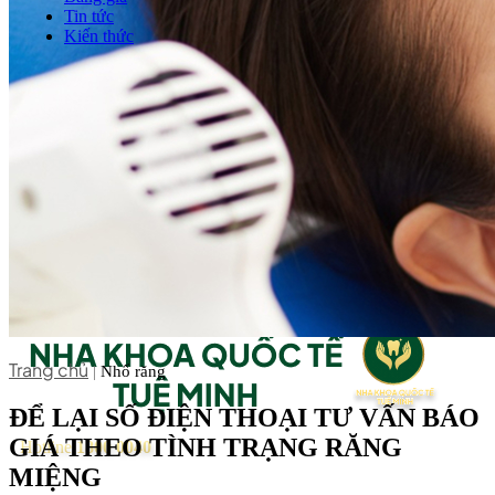
Tin tức
Kiến thức
Liên hệ
Trang chủ
|
Nhổ răng
ĐỂ LẠI SỐ ĐIỆN THOẠI TƯ VẤN BÁO
GIÁ THEO TÌNH TRẠNG RĂNG
Hotline
1800 0040
MIỆNG