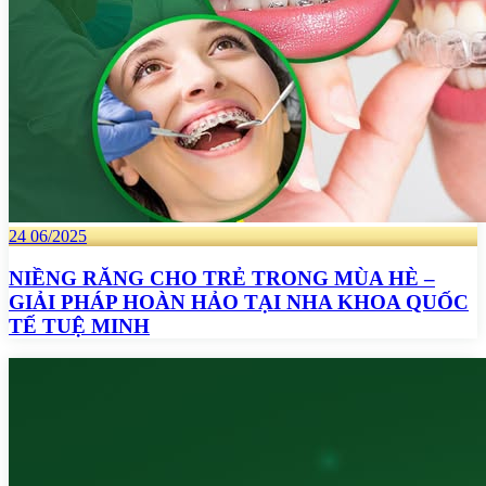
24
06/2025
NIỀNG RĂNG CHO TRẺ TRONG MÙA HÈ –
GIẢI PHÁP HOÀN HẢO TẠI NHA KHOA QUỐC
TẾ TUỆ MINH