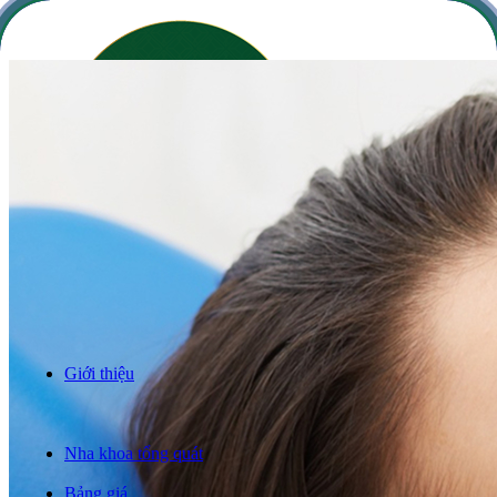
Giới thiệu
Răng sứ thẩm mỹ
Niềng răng
Trồng răng implant
Nha khoa tổng quát
Câu chuyện khách hàng
Bảng giá