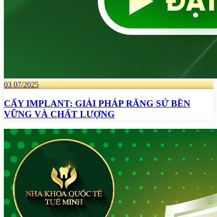
03
07/2025
CẤY IMPLANT: GIẢI PHÁP RĂNG SỨ BỀN
VỮNG VÀ CHẤT LƯỢNG