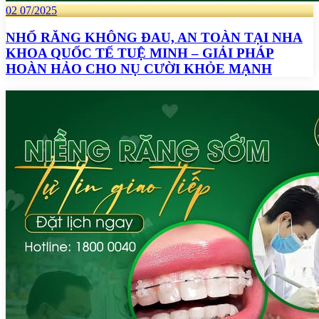
02
07/2025
NHỔ RĂNG KHÔNG ĐAU, AN TOÀN TẠI NHA
KHOA QUỐC TẾ TUỆ MINH – GIẢI PHÁP
HOÀN HẢO CHO NỤ CƯỜI KHỎE MẠNH