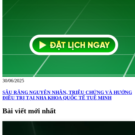
30/06/2025
SÂU RĂNG NGUYÊN NHÂN, TRIỆU CHỨNG VÀ HƯỚNG
ĐIỀU TRỊ TẠI NHA KHOA QUỐC TẾ TUỆ MINH
Bài viết mới nhất