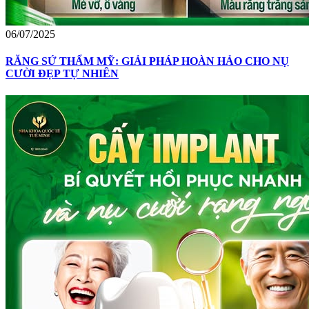
06/07/2025
RĂNG SỨ THẨM MỸ: GIẢI PHÁP HOÀN HẢO CHO NỤ
CƯỜI ĐẸP TỰ NHIÊN