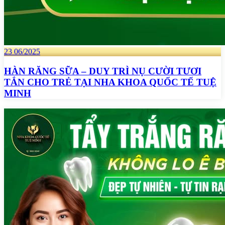
23
06/2025
HÀN RĂNG SỮA – DUY TRÌ NỤ CƯỜI TƯƠI
TẮN CHO TRẺ TẠI NHA KHOA QUỐC TẾ TUỆ
MINH