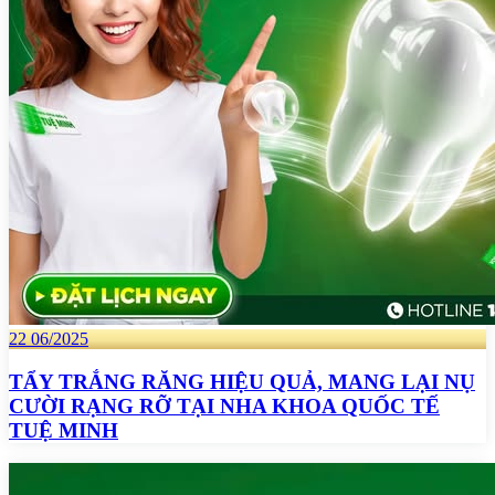
22
06/2025
TẨY TRẮNG RĂNG HIỆU QUẢ, MANG LẠI NỤ
CƯỜI RẠNG RỠ TẠI NHA KHOA QUỐC TẾ
TUỆ MINH