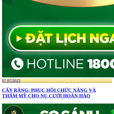
07
07/2025
CẤY RĂNG: PHỤC HỒI CHỨC NĂNG VÀ
THẨM MỸ CHO NỤ CƯỜI HOÀN HẢO