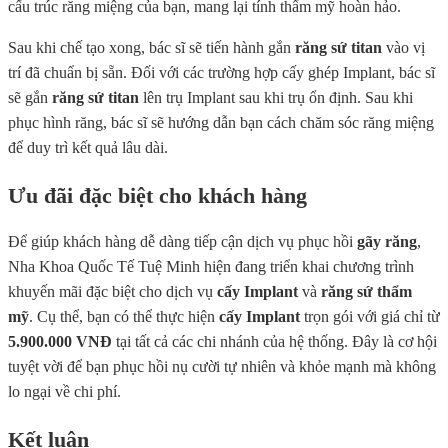
cấu trúc răng miệng của bạn, mang lại tính thẩm mỹ hoàn hảo.
Sau khi chế tạo xong, bác sĩ sẽ tiến hành gắn
răng sứ titan
vào vị
trí đã chuẩn bị sẵn. Đối với các trường hợp cấy ghép Implant, bác sĩ
sẽ gắn
răng sứ titan
lên trụ Implant sau khi trụ ổn định. Sau khi
phục hình răng, bác sĩ sẽ hướng dẫn bạn cách chăm sóc răng miệng
để duy trì kết quả lâu dài.
Ưu đãi đặc biệt cho khách hàng
Để giúp khách hàng dễ dàng tiếp cận dịch vụ phục hồi
gãy răng
,
Nha Khoa Quốc Tế Tuệ Minh hiện đang triển khai chương trình
khuyến mãi đặc biệt cho dịch vụ
cấy Implant
và
răng sứ thẩm
mỹ
. Cụ thể, bạn có thể thực hiện
cấy Implant
trọn gói với giá chỉ từ
5.900.000 VNĐ
tại tất cả các chi nhánh của hệ thống. Đây là cơ hội
tuyệt vời để bạn phục hồi nụ cười tự nhiên và khỏe mạnh mà không
lo ngại về chi phí.
Kết luận