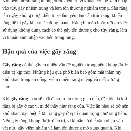
Khi bệnh nướu răng không được điều trị, vi khuẩn có thể xâm nhập
vào tủy, gây nhiễm trùng và làm tổn thương nghiêm trọng. Sâu răng
lâu ngày không được điều trị sẽ làm yếu dần cấu trúc răng, khiến
răng dễ bị gãy khi có tác động mạnh. Răng bị mòn hoặc nứt do việc
sử dụng không đúng cách có thể gây tổn thương cho
tủy răng
, làm
vi khuẩn xâm nhập vào bên trong răng.
Hậu quả của việc gãy răng
Gãy răng
có thể gây ra nhiều vấn đề nghiêm trọng nếu không được
điều trị kịp thời. Những hậu quả phổ biến bao gồm mất thẩm mỹ,
khó khăn trong ăn uống, viêm nhiễm răng miệng và mất xương
hàm.
Khi
gãy răng
, bạn sẽ mất đi sự tự tin trong giao tiếp, đặc biệt là khi
răng bị gãy ở các vị trí dễ thấy như răng cửa. Việc ăn nhai sẽ trở nên
khó khăn, đặc biệt là khi răng gãy ở vị trí quan trọng như răng hàm.
Nếu gãy răng không được điều trị, vi khuẩn có thể xâm nhập vào
vết nứt, gây viêm nhiễm và làm tổn thương mô xung quanh. Khi