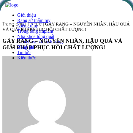
Giới thiệu
Răng sứ thẩm mỹ
Trang chủ
Tin tức
|
|
GÃY RĂNG – NGUYÊN NHÂN, HẬU QUẢ
Niềng răng
VÀ GIẢI PHÁP PHỤC HỒI CHẤT LƯỢNG!
Trồng răng implant
Nha khoa tổng quát
GÃY RĂNG – NGUYÊN NHÂN, HẬU QUẢ VÀ
Câu chuyện khách hàng
GIẢI PHÁP PHỤC HỒI CHẤT LƯỢNG!
Bảng giá
Tin tức
Kiến thức
Liên hệ
Hotline
1800 0040