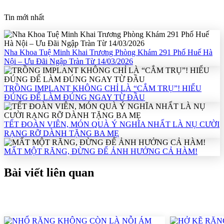
Tin mới nhất
Nha Khoa Tuệ Minh Khai Trương Phòng Khám 291 Phố Huế Hà
Nội – Ưu Đãi Ngập Tràn Từ 14/03/2026
TRỒNG IMPLANT KHÔNG CHỈ LÀ “CẮM TRỤ”! HIỂU
ĐÚNG ĐỂ LÀM ĐÚNG NGAY TỪ ĐẦU
TẾT ĐOÀN VIÊN, MÓN QUÀ Ý NGHĨA NHẤT LÀ NỤ CƯỜI
RẠNG RỠ DÀNH TẶNG BA MẸ
MẤT MỘT RĂNG, ĐỪNG ĐỂ ẢNH HƯỞNG CẢ HÀM!
Bài viết liên quan