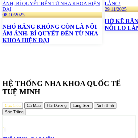
29
11/2025
08
10/2025
HỞ KẼ RĂ
NHỔ RĂNG KHÔNG CÒN LÀ NỖI
NỖI LO LẮ
ÁM ẢNH, BÍ QUYẾT ĐẾN TỪ NHA
KHOA HIỆN ĐẠI
HỆ THỐNG NHA KHOA QUỐC TẾ
TUỆ MINH
Bạc Liêu
Cà Mau
Hải Dương
Lạng Sơn
Ninh Bình
Sóc Trăng
1