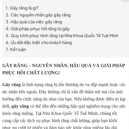
Gãy răng là gì?
Các nguyên nhân gây gãy răng
Hậu quả của việc gãy răng
Giải pháp phục hồi răng bị gãy
Quy trình phục hình răng tại Nha Khoa Quốc Tế Tuệ Minh
Ưu đãi đặc biệt cho khách hàng
Kết luận
GÃY RĂNG – NGUYÊN NHÂN, HẬU QUẢ VÀ GIẢI PHÁP
PHỤC HỒI CHẤT LƯỢNG!
Gãy răng
là tình trạng răng bị tổn thương do va đập mạnh hoặc các
tác nhân bên ngoài. Đây không chỉ là vấn đề thẩm mỹ mà còn ảnh
hưởng đến chức năng ăn nhai của bạn. Nếu không được điều trị kịp
thời,
gãy răng
có thể dẫn đến những hậu quả nghiêm trọng cho sức
khỏe răng miệng. Tạ
i
Nha Khoa Quốc Tế Tuệ Minh, chúng tôi
cung cấp các dịch vụ phục hình răng chất lượng, giúp bạn khôi
phục nụ cười tự nhiên và đảm bảo sức khỏe răng miệng lâu dài.