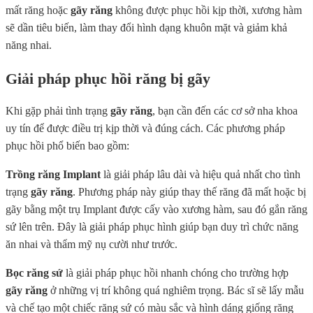
mất răng hoặc
gãy răng
không được phục hồi kịp thời, xương hàm
sẽ dần tiêu biến, làm thay đổi hình dạng khuôn mặt và giảm khả
năng nhai.
Giải pháp phục hồi răng bị gãy
Khi gặp phải tình trạng
gãy răng
, bạn cần đến các cơ sở nha khoa
uy tín để được điều trị kịp thời và đúng cách. Các phương pháp
phục hồi phổ biến bao gồm:
Trồng răng Implant
là giải pháp lâu dài và hiệu quả nhất cho tình
trạng
gãy răng
. Phương pháp này giúp thay thế răng đã mất hoặc bị
gãy bằng một trụ Implant được cấy vào xương hàm, sau đó gắn răng
sứ lên trên. Đây là giải pháp phục hình giúp bạn duy trì chức năng
ăn nhai và thẩm mỹ nụ cười như trước.
Bọc răng sứ
là giải pháp phục hồi nhanh chóng cho trường hợp
gãy răng
ở những vị trí không quá nghiêm trọng. Bác sĩ sẽ lấy mẫu
và chế tạo một chiếc răng sứ có màu sắc và hình dáng giống răng