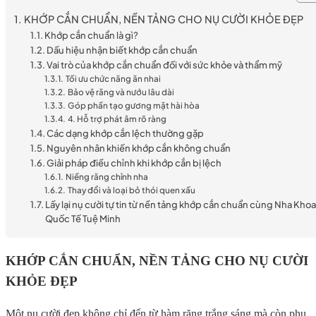
KHỚP CẮN CHUẨN, NỀN TẢNG CHO NỤ CƯỜI KHỎE ĐẸP
Khớp cắn chuẩn là gì?
Dấu hiệu nhận biết khớp cắn chuẩn
Vai trò của khớp cắn chuẩn đối với sức khỏe và thẩm mỹ
Tối ưu chức năng ăn nhai
Bảo vệ răng và nướu lâu dài
Góp phần tạo gương mặt hài hòa
4. Hỗ trợ phát âm rõ ràng
Các dạng khớp cắn lệch thường gặp
Nguyên nhân khiến khớp cắn không chuẩn
Giải pháp điều chỉnh khi khớp cắn bị lệch
Niềng răng chỉnh nha
Thay đổi và loại bỏ thói quen xấu
Lấy lại nụ cười tự tin từ nền tảng khớp cắn chuẩn cùng Nha Kho
Quốc Tế Tuệ Minh
KHỚP CẮN CHUẨN, NỀN TẢNG CHO NỤ CƯỜI
KHỎE ĐẸP
Một nụ cười đẹp không chỉ đến từ hàm răng trắng sáng mà còn phụ