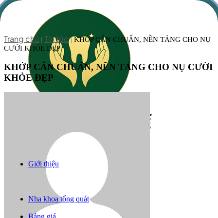
Trang chủ
Tin tức
|
|
KHỚP CẮN CHUẨN, NỀN TẢNG CHO NỤ
CƯỜI KHỎE ĐẸP
KHỚP CẮN CHUẨN, NỀN TẢNG CHO NỤ CƯỜI
KHỎE ĐẸP
Giới thiệu
Răng sứ thẩm mỹ
Niềng răng
Trồng răng implant
Nha khoa tổng quát
Câu chuyện khách hàng
Bảng giá