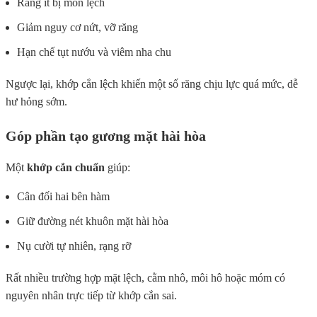
Răng ít bị mòn lệch
Giảm nguy cơ nứt, vỡ răng
Hạn chế tụt nướu và viêm nha chu
Ngược lại, khớp cắn lệch khiến một số răng chịu lực quá mức, dễ
hư hỏng sớm.
Góp phần tạo gương mặt hài hòa
Một
khớp cắn chuẩn
giúp:
Cân đối hai bên hàm
Giữ đường nét khuôn mặt hài hòa
Nụ cười tự nhiên, rạng rỡ
Rất nhiều trường hợp mặt lệch, cằm nhô, môi hô hoặc móm có
nguyên nhân trực tiếp từ khớp cắn sai.