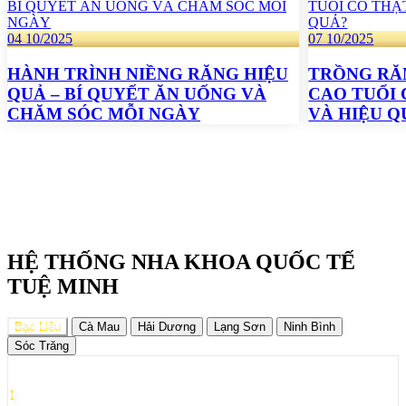
04
10/2025
07
10/2025
HÀNH TRÌNH NIỀNG RĂNG HIỆU
TRỒNG RĂ
QUẢ – BÍ QUYẾT ĂN UỐNG VÀ
CAO TUỔI 
CHĂM SÓC MỖI NGÀY
VÀ HIỆU Q
HỆ THỐNG NHA KHOA QUỐC TẾ
TUỆ MINH
Bạc Liêu
Cà Mau
Hải Dương
Lạng Sơn
Ninh Bình
Sóc Trăng
1