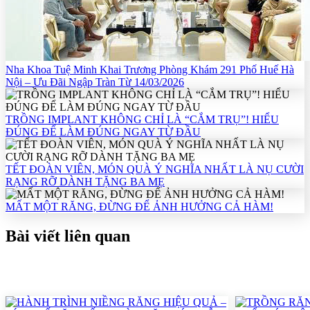
Nha Khoa Tuệ Minh Khai Trương Phòng Khám 291 Phố Huế Hà
Nội – Ưu Đãi Ngập Tràn Từ 14/03/2026
TRỒNG IMPLANT KHÔNG CHỈ LÀ “CẮM TRỤ”! HIỂU
ĐÚNG ĐỂ LÀM ĐÚNG NGAY TỪ ĐẦU
TẾT ĐOÀN VIÊN, MÓN QUÀ Ý NGHĨA NHẤT LÀ NỤ CƯỜI
RẠNG RỠ DÀNH TẶNG BA MẸ
MẤT MỘT RĂNG, ĐỪNG ĐỂ ẢNH HƯỞNG CẢ HÀM!
Bài viết liên quan