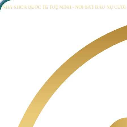
NHA KHOA QUỐC TẾ TUỆ MINH - NƠI BẮT ĐẦU NỤ CƯỜ