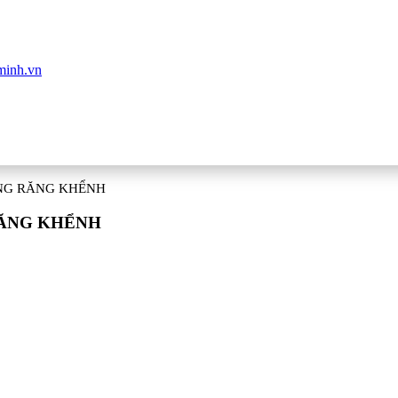
ÙNG RĂNG KHỂNH
RĂNG KHỂNH