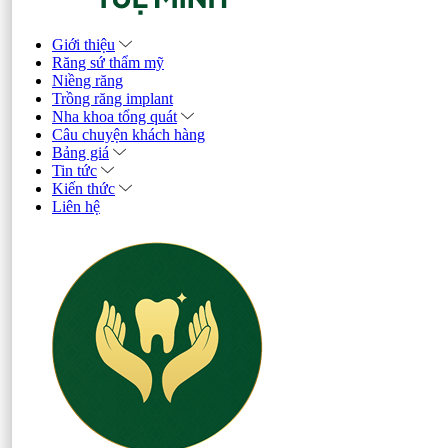
Giới thiệu
Răng sứ thẩm mỹ
Niềng răng
Trồng răng implant
Nha khoa tổng quát
Câu chuyện khách hàng
Bảng giá
Tin tức
Kiến thức
Liên hệ