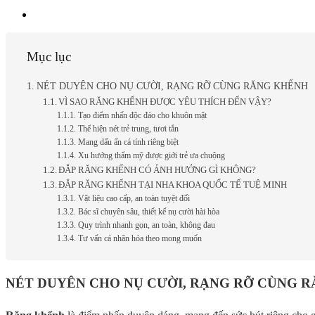
Mục lục
NÉT DUYÊN CHO NỤ CƯỜI, RẠNG RỠ CÙNG RĂNG KHỂNH
VÌ SAO RĂNG KHỂNH ĐƯỢC YÊU THÍCH ĐẾN VẬY?
Tạo điểm nhấn độc đáo cho khuôn mặt
Thể hiện nét trẻ trung, tươi tắn
Mang dấu ấn cá tính riêng biệt
Xu hướng thẩm mỹ được giới trẻ ưa chuộng
ĐẮP RĂNG KHỂNH CÓ ẢNH HƯỞNG GÌ KHÔNG?
ĐẮP RĂNG KHỂNH TẠI NHA KHOA QUỐC TẾ TUỆ MINH
Vật liệu cao cấp, an toàn tuyệt đối
Bác sĩ chuyên sâu, thiết kế nụ cười hài hòa
Quy trình nhanh gọn, an toàn, không đau
Tư vấn cá nhân hóa theo mong muốn
NÉT DUYÊN CHO NỤ CƯỜI, RẠNG RỠ CÙNG 