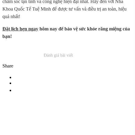
chăm sóc tận tình và công nghệ hiện đại nhất. Hãy đến với Nha
Khoa Quốc Tế Tuệ Minh để được tư vấn và điều trị an toàn, hiệu
quả nhất!
Đặt lịch hẹn ngay
hôm nay để bảo vệ sức khỏe răng miệng của
bạn!
Đánh giá bài viết
Share
ĐĂNG KÝ NHẬN TƯ VẤN
Vui lòng để lại thông tin và nhu cầu của Quý khách