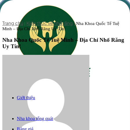
Trang chủ
Kiến thức về nhổ răng
|
|
Nha Khoa Quốc Tế Tuệ
Minh – Địa Chỉ Nhổ Răng Uy Tín!
Nha Khoa Quốc Tế Tuệ Minh – Địa Chỉ Nhổ Răng
Uy Tín!
Giới thiệu
Răng sứ thẩm mỹ
Niềng răng
Trồng răng implant
Nha khoa tổng quát
Câu chuyện khách hàng
Bảng giá