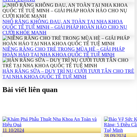
NHỔ RĂNG KHÔNG ĐAU, AN TOÀN TẠI NHA KHOA
QUỐC TẾ TUỆ MINH – GIẢI PHÁP HOÀN HẢO CHO NỤ
CƯỜI KHỎE MẠNH
NIỀNG RĂNG CHO TRẺ TRONG MÙA HÈ – GIẢI PHÁP
HOÀN HẢO TẠI NHA KHOA QUỐC TẾ TUỆ MINH
HÀN RĂNG SỮA – DUY TRÌ NỤ CƯỜI TƯƠI TẮN CHO TRẺ
TẠI NHA KHOA QUỐC TẾ TUỆ MINH
Bài viết liên quan
11
10/2024
28
09/2024