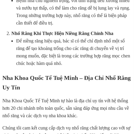
Bệnh nha chu nghiêm trọng, với tình trạng tiêu xương nhiều
và nướu tụt thấp, có thể làm cho răng dễ bị lung lay và rụng.
Trong những trường hợp này, nhổ răng có thể là biện pháp
cần thiết để điều trị.
Nhổ Răng Khi Thực Hiện Niềng Răng Chỉnh Nha
Để niềng răng hiệu quả, bác sĩ có thể chỉ định nhổ một số
răng để tạo khoảng trống cho các răng di chuyển về vị trí
mong muốn, đặc biệt là trong các trường hợp răng mọc chen
chúc hoặc hàm quá nhỏ.
Nha Khoa Quốc Tế Tuệ Minh – Địa Chỉ Nhổ Răng
Uy Tín
Nha Khoa Quốc Tế Tuệ Minh tự hào là địa chỉ uy tín với hệ thống
hơn 20 chi nhánh trên toàn quốc, sẵn sàng đáp ứng mọi nhu cầu về
nhổ răng và các dịch vụ nha khoa khác.
Chúng tôi cam kết cung cấp dịch vụ nhổ răng chất lượng cao với sự