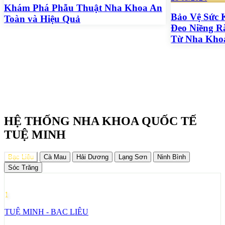
Khám Phá Phẫu Thuật Nha Khoa An
Bảo Vệ Sức 
Toàn và Hiệu Quả
Đeo Niềng R
Từ Nha Kho
HỆ THỐNG NHA KHOA QUỐC TẾ
TUỆ MINH
Bạc Liêu
Cà Mau
Hải Dương
Lạng Sơn
Ninh Bình
Sóc Trăng
1
TUỆ MINH - BẠC LIÊU