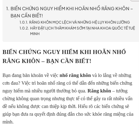
BIẾN CHỨNG NGUY HIỂM KHI HOÃN NHỔ RĂNG KHÔN –
BẠN CẦN BIẾT!
RĂNG KHÔN MỌC LỆCH VÀ NHỮNG HỆ LỤY KHÔN LƯỜNG
HÃY ĐẶT LỊCH THĂM KHÁM SỚM TẠI NHA KHOA QUỐC TẾ TUỆ
MINH
BIẾN CHỨNG NGUY HIỂM KHI HOÃN NHỔ
RĂNG KHÔN – BẠN CẦN BIẾT!
Bạn đang băn khoăn về việc
nhổ răng khôn
và lo lắng về những
cơn đau? Việc trì hoãn nhổ răng có thể dẫn đến những biến chứng
nguy hiểm mà nhiều người thường bỏ qua.
Răng khôn
– tưởng
chừng không quan trọng nhưng thực tế có thể gây ra rất nhiều vấn
đề nếu không được can thiệp kịp thời. Hiểu rõ các biến chứng sẽ
giúp bạn đưa ra quyết định đúng đắn cho sức khỏe răng miệng của
mình.