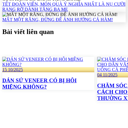
TẾT ĐOÀN VIÊN, MÓN QUÀ Ý NGHĨA NHẤT LÀ NỤ CƯỜI
RẠNG RỠ DÀNH TẶNG BA MẸ
MẤT MỘT RĂNG, ĐỪNG ĐỂ ẢNH HƯỞNG CẢ HÀM!
Bài viết liên quan
15
10/2025
04
11/2025
DÁN SỨ VENEER CÓ BỊ HÔI
CHĂM SÓC
MIỆNG KHÔNG?
CÁCH CHO
THƯỜNG X