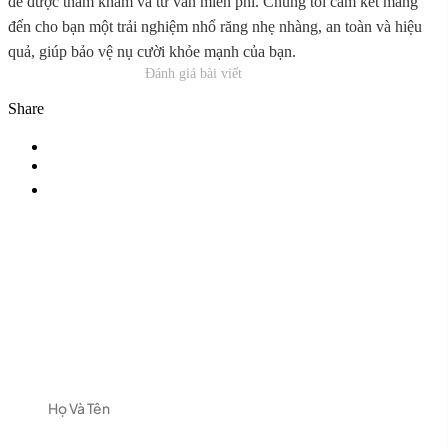
để được thăm khám và tư vấn miễn phí. Chúng tôi cam kết mang
đến cho bạn một trải nghiệm nhổ răng nhẹ nhàng, an toàn và hiệu
quả, giúp bảo vệ nụ cười khỏe mạnh của bạn.
Đánh giá bài viết
Share
ĐĂNG KÝ NHẬN TƯ VẤN
Vui lòng để lại thông tin và nhu cầu của Quý khách
để được nhận tư vấn