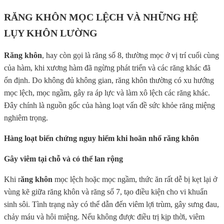
RĂNG KHÔN MỌC LỆCH VÀ NHỮNG HỆ
LỤY KHÔN LƯỜNG
Răng khôn
, hay còn gọi là răng số 8, thường mọc ở vị trí cuối cùng
của hàm, khi xương hàm đã ngừng phát triển và các răng khác đã
ổn định. Do không đủ không gian, răng khôn thường có xu hướng
mọc lệch, mọc ngầm, gây ra áp lực và làm xô lệch các răng khác.
Đây chính là nguồn gốc của hàng loạt vấn đề sức khỏe răng miệng
nghiêm trọng.
Hàng loạt biến chứng nguy hiểm khi hoãn nhổ răng khôn
Gây viêm tại chỗ và có thể lan rộng
Khi r
ăng khôn
mọc lệch hoặc mọc ngầm, thức ăn rất dễ bị kẹt lại ở
vùng kẽ giữa răng khôn và răng số 7, tạo điều kiện cho vi khuẩn
sinh sôi. Tình trạng này có thể dẫn đến viêm lợi trùm, gây sưng đau,
chảy máu và hôi miệng. Nếu không được điều trị kịp thời, viêm