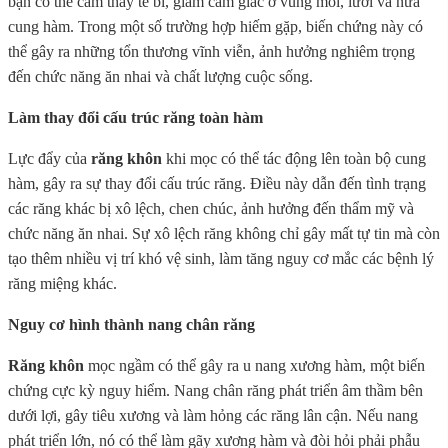
bạn có thể cảm thấy tê bì, giảm cảm giác ở vùng môi, lưỡi và nửa
cung hàm. Trong một số trường hợp hiếm gặp, biến chứng này có
thể gây ra những tổn thương vĩnh viễn, ảnh hưởng nghiêm trọng
đến chức năng ăn nhai và chất lượng cuộc sống.
Làm thay đổi cấu trúc răng toàn hàm
Lực đẩy của
răng khôn
khi mọc có thể tác động lên toàn bộ cung
hàm, gây ra sự thay đổi cấu trúc răng. Điều này dẫn đến tình trạng
các răng khác bị xô lệch, chen chúc, ảnh hưởng đến thẩm mỹ và
chức năng ăn nhai. Sự xô lệch răng không chỉ gây mất tự tin mà còn
tạo thêm nhiều vị trí khó vệ sinh, làm tăng nguy cơ mắc các bệnh lý
răng miệng khác.
Nguy cơ hình thành nang chân răng
Răng khôn
mọc ngầm có thể gây ra u nang xương hàm, một biến
chứng cực kỳ nguy hiểm. Nang chân răng phát triển âm thầm bên
dưới lợi, gây tiêu xương và làm hỏng các răng lân cận. Nếu nang
phát triển lớn, nó có thể làm gãy xương hàm và đòi hỏi phải phẫu