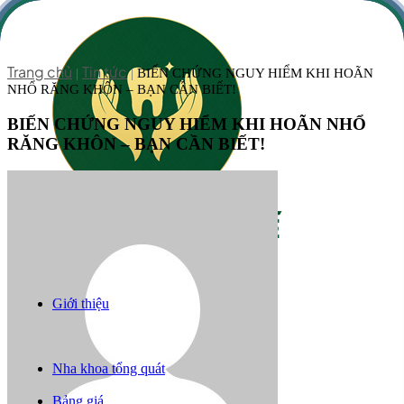
Trang chủ
Tin tức
|
|
BIẾN CHỨNG NGUY HIỂM KHI HOÃN
NHỔ RĂNG KHÔN – BẠN CẦN BIẾT!
BIẾN CHỨNG NGUY HIỂM KHI HOÃN NHỔ
RĂNG KHÔN – BẠN CẦN BIẾT!
Giới thiệu
Răng sứ thẩm mỹ
Niềng răng
Trồng răng implant
Nha khoa tổng quát
Câu chuyện khách hàng
Bảng giá