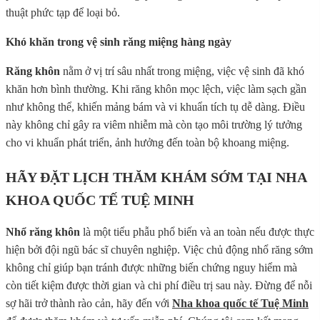
thuật phức tạp để loại bỏ.
Khó khăn trong vệ sinh răng miệng hàng ngày
Răng khôn
nằm ở vị trí sâu nhất trong miệng, việc vệ sinh đã khó
khăn hơn bình thường. Khi răng khôn mọc lệch, việc làm sạch gần
như không thể, khiến mảng bám và vi khuẩn tích tụ dễ dàng. Điều
này không chỉ gây ra viêm nhiễm mà còn tạo môi trường lý tưởng
cho vi khuẩn phát triển, ảnh hưởng đến toàn bộ khoang miệng.
HÃY ĐẶT LỊCH THĂM KHÁM SỚM TẠI NHA
KHOA QUỐC TẾ TUỆ MINH
Nhổ răng khôn
là một tiểu phẫu phổ biến và an toàn nếu được thực
hiện bởi đội ngũ bác sĩ chuyên nghiệp. Việc chủ động nhổ răng sớm
không chỉ giúp bạn tránh được những biến chứng nguy hiểm mà
còn tiết kiệm được thời gian và chi phí điều trị sau này. Đừng để nỗi
sợ hãi trở thành rào cản, hãy đến với
Nha khoa quốc tế Tuệ Minh