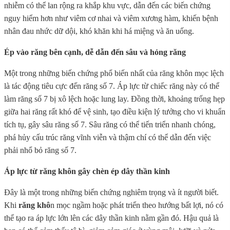
nhiễm có thể lan rộng ra khắp khu vực, dẫn đến các biến chứng
nguy hiểm hơn như viêm cơ nhai và viêm xương hàm, khiến bệnh
nhân đau nhức dữ dội, khó khăn khi há miệng và ăn uống.
Ép vào răng bên cạnh, dễ dẫn đến sâu và hỏng răng
Một trong những biến chứng phổ biến nhất của răng khôn mọc lệch
là tác động tiêu cực đến răng số 7. Áp lực từ chiếc răng này có thể
làm răng số 7 bị xô lệch hoặc lung lay. Đồng thời, khoảng trống hẹp
giữa hai răng rất khó để vệ sinh, tạo điều kiện lý tưởng cho vi khuẩn
tích tụ, gây sâu răng số 7. Sâu răng có thể tiến triển nhanh chóng,
phá hủy cấu trúc răng vĩnh viễn và thậm chí có thể dẫn đến việc
phải nhổ bỏ răng số 7.
Áp lực từ răng khôn gây chèn ép dây thần kinh
Đây là một trong những biến chứng nghiêm trọng và ít người biết.
Khi
răng khô
n mọc ngầm hoặc phát triển theo hướng bất lợi, nó có
thể tạo ra áp lực lớn lên các dây thần kinh nằm gần đó. Hậu quả là