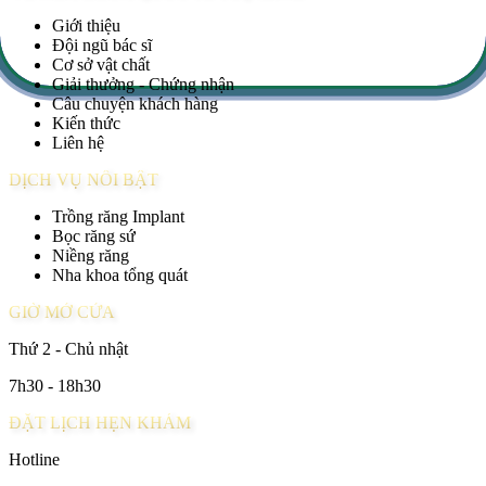
Giới thiệu
Đội ngũ bác sĩ
Cơ sở vật chất
Giải thưởng - Chứng nhận
Câu chuyện khách hàng
Kiến thức
Liên hệ
DỊCH VỤ NỔI BẬT
Trồng răng Implant
Bọc răng sứ
Niềng răng
Nha khoa tổng quát
GIỜ MỞ CỬA
Thứ 2 - Chủ nhật
7h30 - 18h30
ĐẶT LỊCH HẸN KHÁM
Hotline