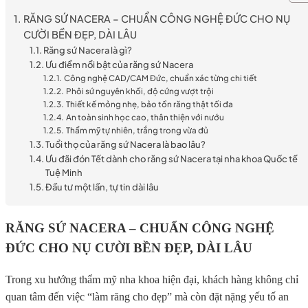
RĂNG SỨ NACERA – CHUẨN CÔNG NGHỆ ĐỨC CHO NỤ
CƯỜI BỀN ĐẸP, DÀI LÂU
Răng sứ Nacera là gì?
Ưu điểm nổi bật của răng sứ Nacera
Công nghệ CAD/CAM Đức, chuẩn xác từng chi tiết
Phôi sứ nguyên khối, độ cứng vượt trội
Thiết kế mỏng nhẹ, bảo tồn răng thật tối đa
An toàn sinh học cao, thân thiện với nướu
Thẩm mỹ tự nhiên, trắng trong vừa đủ
Tuổi thọ của răng sứ Nacera là bao lâu?
Ưu đãi đón Tết dành cho răng sứ Nacera tại nha khoa Quốc tế
Tuệ Minh
Đầu tư một lần, tự tin dài lâu
RĂNG SỨ NACERA – CHUẨN CÔNG NGHỆ
ĐỨC CHO NỤ CƯỜI BỀN ĐẸP, DÀI LÂU
Trong xu hướng thẩm mỹ nha khoa hiện đại, khách hàng không chỉ
quan tâm đến việc “làm răng cho đẹp” mà còn đặt nặng yếu tố an