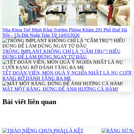
Nha Khoa Tuệ Minh Khai Trương Phòng Khám 291 Phố Huế Hà
Nội – Ưu Đãi Ngập Tràn Từ 14/03/2026
TRỒNG IMPLANT KHÔNG CHỈ LÀ “CẮM TRỤ”! HIỂU
ĐÚNG ĐỂ LÀM ĐÚNG NGAY TỪ ĐẦU
TẾT ĐOÀN VIÊN, MÓN QUÀ Ý NGHĨA NHẤT LÀ NỤ CƯỜI
RẠNG RỠ DÀNH TẶNG BA MẸ
MẤT MỘT RĂNG, ĐỪNG ĐỂ ẢNH HƯỞNG CẢ HÀM!
Bài viết liên quan