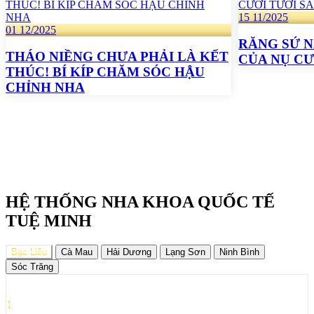
15
11/2025
01
12/2025
RĂNG SỨ N
THÁO NIỀNG CHƯA PHẢI LÀ KẾT
CỦA NỤ CƯ
THÚC! BÍ KÍP CHĂM SÓC HẬU
CHỈNH NHA
HỆ THỐNG NHA KHOA QUỐC TẾ
TUỆ MINH
Bạc Liêu
Cà Mau
Hải Dương
Lạng Sơn
Ninh Bình
Sóc Trăng
1