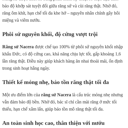
bảo độ khớp sát tuyệt đối giữa răng sứ và cùi răng thật. Nhờ đó,
răng ôm khít, hạn chế tối đa khe hở – nguyên nhân chính gây hôi
miệng và viêm nướu.
Phôi sứ nguyên khối, độ cứng vượt trội
Răng sứ Nacera
được chế tạo 100% từ phôi sứ nguyên khối nhập
khẩu Đức, có độ cứng cao, khả năng chịu lực tốt, gấp khoảng 1,6
lần răng thật. Điều này giúp khách hàng ăn nhai thoải mái, ổn định
trong sinh hoạt hằng ngày.
Thiết kế mỏng nhẹ, bảo tồn răng thật tối đa
Một ưu điểm lớn của
răng sứ Nacera
là cấu trúc mỏng nhẹ nhưng
vẫn đảm bảo độ bền. Nhờ đó, bác sĩ chỉ cần mài răng ở mức tối
thiểu, hạn chế xâm lấn, giúp bảo tồn mô răng thật tối đa.
An toàn sinh học cao, thân thiện với nướu