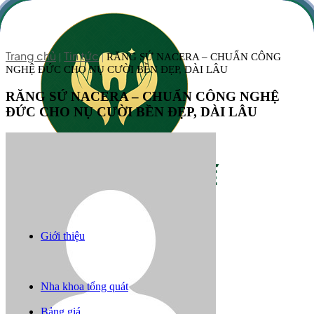
Trang chủ
Tin tức
|
|
RĂNG SỨ NACERA – CHUẨN CÔNG
NGHỆ ĐỨC CHO NỤ CƯỜI BỀN ĐẸP, DÀI LÂU
RĂNG SỨ NACERA – CHUẨN CÔNG NGHỆ
ĐỨC CHO NỤ CƯỜI BỀN ĐẸP, DÀI LÂU
Giới thiệu
Răng sứ thẩm mỹ
Niềng răng
Trồng răng implant
Nha khoa tổng quát
Câu chuyện khách hàng
Bảng giá