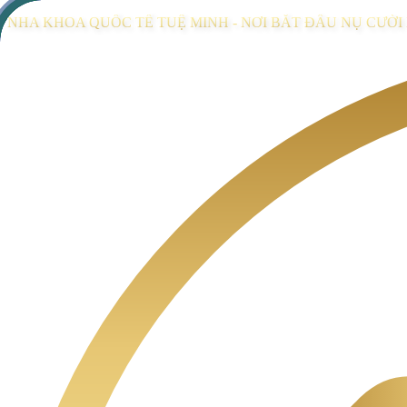
NHA KHOA QUỐC TẾ TUỆ MINH - NƠI BẮT ĐẦU NỤ CƯỜ