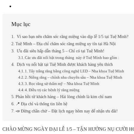
Mục lục
Vì sao bạn nên chăm sóc răng miệng vào dịp lễ 1/5 tại Tuệ Minh?
Tuệ Minh – Địa chỉ chăm sóc răng miệng uy tín tại Hà Nội
Ưu đãi siêu hấp dẫn tháng 5 – Chỉ có tại Tuệ Minh!
Các ưu đãi nổi bật trong tháng này ở Tuệ Minh bao gồm :
Dịch vụ nổi bật tại Tuệ Minh được khách hàng yêu thích
1. Tẩy trắng răng bằng công nghệ LED – Nha khoa Tuệ Minh
2. Niềng răng – chỉnh nha chuyên sâu – Nha khoa Tuệ Minh
3. Bọc răng sứ thẩm mỹ – Nha khoa Tuệ Minh
4. Điều trị các bệnh lý răng miệng
Phản hồi từ khách hàng – Hài lòng chính là kim chỉ nam
📍 Địa chỉ và thông tin liên hệ
📣 Đừng chần chừ – Đặt lịch ngay hôm nay để nhận ưu đãi!
CHÀO MỪNG NGÀY ĐẠI LỄ 1/5 – TẬN HƯỞNG NỤ CƯỜI 