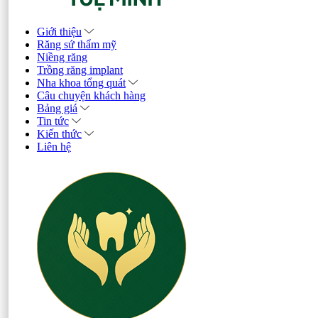
Giới thiệu
Răng sứ thẩm mỹ
Niềng răng
Trồng răng implant
Nha khoa tổng quát
Câu chuyện khách hàng
Bảng giá
Tin tức
Kiến thức
Liên hệ