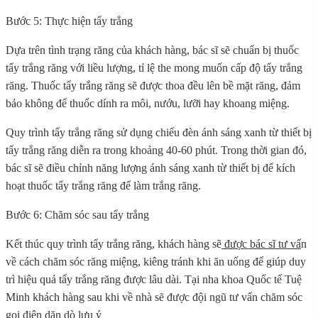
Bước 5: Thực hiện tẩy trắng
Dựa trên tình trạng răng của khách hàng, bác sĩ sẽ chuẩn bị thuốc
tẩy trắng răng với liều lượng, tỉ lệ the mong muốn cấp độ tẩy trắng
răng. Thuốc tẩy trắng răng sẽ được thoa đều lên bề mặt răng, đảm
bảo không để thuốc dính ra môi, nướu, lưỡi hay khoang miệng.
Quy trình tẩy trắng răng sử dụng chiếu đèn ánh sáng xanh từ thiết bị
tẩy trắng răng diễn ra trong khoảng 40-60 phút. Trong thời gian đó,
bác sĩ sẽ điều chỉnh năng lượng ánh sáng xanh từ thiết bị để kích
hoạt thuốc tẩy trắng răng để làm trắng răng.
Bước 6: Chăm sóc sau tẩy trắng
Kết thúc quy trình tẩy trắng răng, khách hàng sẽ
được bác sĩ tư vấ
n
về cách chăm sóc răng miệng, kiêng tránh khi ăn uống để giúp duy
trì hiệu quả tẩy trắng răng được lâu dài. Tại nha khoa Quốc tế Tuệ
Minh khách hàng sau khi về nhà sẽ được đội ngũ tư vấn chăm sóc
gọi điện dặn dò lưu ý