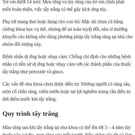
Trẻ em dưới 14 tuổi: Men răng và tủy răng của trẻ em chưa phát
triển hoàn thiện, việc tẩy trắng có thể gây kích ứng tủy.
Phụ nữ mang thai hoặc đang cho con bú: Mặc dù chưa có bằng
chứng khoa học cụ thể, nhưng để an toàn tuyệt đối, nha sĩ thường
khuyến cáo không nên dùng phương pháp tẩy trắng răng tại nhà cho
nhóm đối tượng này.
Bệnh nhân dị ứng hoặc nhạy cảm: Chống chỉ định cho những bệnh
nhân có tiền sử dị ứng hoặc nhạy cảm với các thành phần của thuốc
tẩy trắng như peroxide và gluco.
Các vấn đề nha khoa chưa được điều trị: Những người có răng sâu,
mòn cổ chân răng, viêm nướu hoặc tụt lợi nghiêm trọng cần điều trị
dứt điểm trước khi tẩy trắng.
Quy trình tẩy trắng
Màu răng sau khi tẩy trắng tại nha khoa có thể lên tới 3 – 4 năm tùy
thuộc vào cơ địa, men răng của mỗi người. Nếu chăm sóc tốt và làm