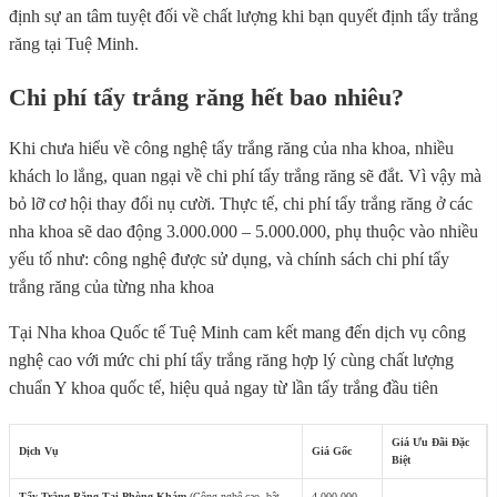
định sự an tâm tuyệt đối về chất lượng khi bạn quyết định tẩy trắng
răng tại Tuệ Minh.
Chi phí tẩy trắng răng hết bao nhiêu?
Khi chưa hiểu về công nghệ tẩy trắng răng của nha khoa, nhiều
khách lo lắng, quan ngại về chi phí tẩy trắng răng sẽ đắt. Vì vậy mà
bỏ lỡ cơ hội thay đổi nụ cười. Thực tế, chi phí tẩy trắng răng ở các
nha khoa sẽ dao động 3.000.000 – 5.000.000, phụ thuộc vào nhiều
yếu tố như: công nghệ được sử dụng, và chính sách chi phí tẩy
trắng răng của từng nha khoa
Tại Nha khoa Quốc tế Tuệ Minh cam kết mang đến dịch vụ công
nghệ cao với mức chi phí tẩy trắng răng hợp lý cùng chất lượng
chuẩn Y khoa quốc tế, hiệu quả ngay từ lần tẩy trắng đầu tiên
Giá Ưu Đãi Đặc
Dịch Vụ
Giá Gốc
Biệt
Tẩy Trắng Răng Tại Phòng Khám
(Công nghệ cao, bật
4.000.000