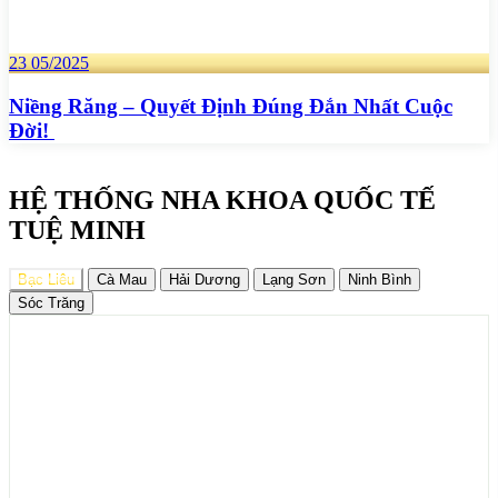
23
05/2025
Niềng Răng – Quyết Định Đúng Đắn Nhất Cuộc
Đời!
HỆ THỐNG NHA KHOA QUỐC TẾ
TUỆ MINH
Bạc Liêu
Cà Mau
Hải Dương
Lạng Sơn
Ninh Bình
Sóc Trăng