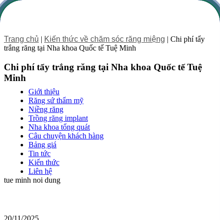
Trang chủ
|
Kiến thức về chăm sóc răng miệng
|
Chi phí tẩy
trắng răng tại Nha khoa Quốc tế Tuệ Minh
Chi phí tẩy trắng răng tại Nha khoa Quốc tế Tuệ
Minh
Giới thiệu
Răng sứ thẩm mỹ
Niềng răng
Trồng răng implant
Nha khoa tổng quát
Câu chuyện khách hàng
Bảng giá
Tin tức
Kiến thức
Liên hệ
tue minh noi dung
20/11/2025