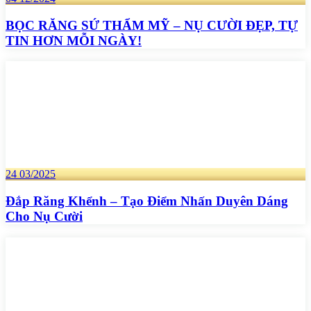
BỌC RĂNG SỨ THẨM MỸ – NỤ CƯỜI ĐẸP, TỰ
TIN HƠN MỖI NGÀY!
24
03/2025
Đắp Răng Khểnh – Tạo Điểm Nhấn Duyên Dáng
Cho Nụ Cười