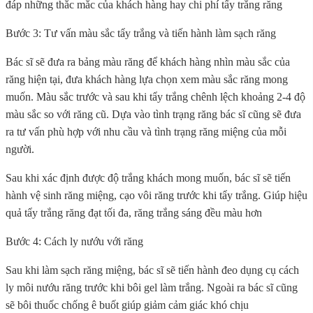
đáp những thắc mắc của khách hàng hay chi phí tẩy trắng răng
Bước 3: Tư vấn màu sắc tẩy trắng và tiến hành làm sạch răng
Bác sĩ sẽ đưa ra bảng màu răng để khách hàng nhìn màu sắc của
răng hiện tại, đưa khách hàng lựa chọn xem màu sắc răng mong
muốn. Màu sắc trước và sau khi tẩy trắng chênh lệch khoảng 2-4 độ
màu sắc so với răng cũ. Dựa vào tình trạng răng bác sĩ cũng sẽ đưa
ra tư vấn phù hợp với nhu cầu và tình trạng răng miệng của mỗi
người.
Sau khi xác định được độ trắng khách mong muốn, bác sĩ sẽ tiến
hành vệ sinh răng miệng, cạo vôi răng trước khi tẩy trắng. Giúp hiệu
quả tẩy trắng răng đạt tối đa, răng trắng sáng đều màu hơn
Bước 4: Cách ly nướu với răng
Sau khi làm sạch răng miệng, bác sĩ sẽ tiến hành đeo dụng cụ cách
ly môi nướu răng trước khi bôi gel làm trắng. Ngoài ra bác sĩ cũng
sẽ bôi thuốc chống ê buốt giúp giảm cảm giác khó chịu