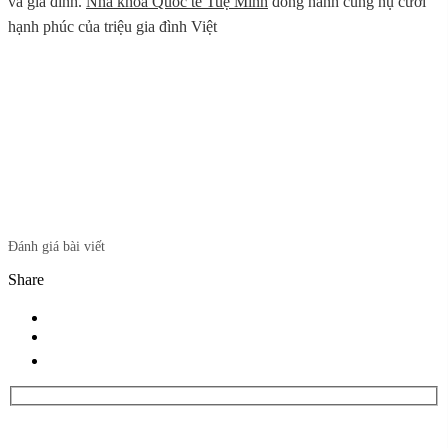
và gia đình.
Nha khoa Quốc tế Tuệ Minh
đồng hành cùng nụ cười
hạnh phúc của triệu gia đình Việt
Đánh giá bài viết
Share