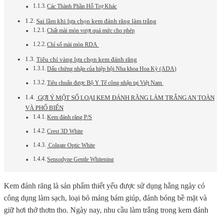
Các Thành Phần Hỗ Trợ Khác
Sai lầm khi lựa chọn kem đánh răng làm trắng
Chất mài mòn vượt quá mức cho phép
Chỉ số mài mòn RDA
Tiêu chí vàng lựa chọn kem đánh răng
Dấu chứng nhận của hiệp hội Nha khoa Hoa Kỳ (ADA)
Tiêu chuẩn được Bộ Y Tế công nhận tại Việt Nam
GỢI Ý MỘT SỐ LOẠI KEM ĐÁNH RĂNG LÀM TRẮNG AN TOÀN
VÀ PHỔ BIẾN
Kem đánh răng P/S
Crest 3D White
Colgate Optic White
Sensodyne Gentle Whitening
Kem đánh răng là sản phẩm thiết yếu được sử dụng hằng ngày có
công dụng làm sạch, loại bỏ mảng bám giúp, đánh bóng bề mặt và
giữ hơi thở thơm tho. Ngày nay, nhu cầu làm trắng trong kem đánh