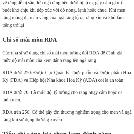
vệ răng dễ bị sâu, lớp ngà răng bên dưới bị lộ ra, gây cảm giác ê
buốt khó chịu khi tiếp xúc với đồ nóng, lạnh hoặc chua. Khi men
răng mỏng đi, màu vàng của ngà răng lộ ra, răng xỉn và khó làm
trắng trở lại
Chỉ số mài mòn RDA
Các nha sĩ sử dụng chỉ số mài mòn tương đối RDA để đánh giá
mức độ mài mòn của kem đánh răng lên ngà răng
RDA dưới 250: Được Cục Quản lý Thực phẩm và Dược phẩm Hoa
Kỳ (FDA) và Hiệp hội Nha khoa Hoa Kỳ (ADA) coi là an toàn
RDA dưới 70: Là mức độ lý tưởng cho răng nhạy cảm hoặc đã
mòn men.
RDA trên 250: Có thể gây tổn thương nghiêm trọng cho men và ngà
răng khi sử dụng thường xuyên
Tiêu chí vàng lựa chọn kem đánh răng