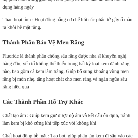
dụng hàng ngày
Than hoạt tính : Hoạt động bằng cơ chế hút các phân tử gây ố màu
ra khỏi bề mặt răng.
Thành Phần Bảo Vệ Men Răng
Fluoride là thành phần chống sâu răng được nha sĩ khuyến nghị
hàng đầu, yếu tố không thể thiếu trong bất kỳ loại kem đánh răng
nào, bao gồm cả kem làm trắng. Giúp bổ sung khoáng vùng men
răng bị mòn nhẹ, tăng hoạt chất cho men răng và ngăn ngừa sâu
răng hiệu quả
Các Thành Phần Hỗ Trợ Khác
Chất tạo ẩm : Giúp kem giữ được độ ẩm và kết cấu ổn định, tránh
làm kem bị khô cứng khi tiếp xúc với không khí
Chất hoạt động bề mặt : Tạo bọt, giúp phân tán kem đi sâu vào các