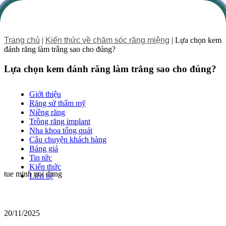
Trang chủ
|
Kiến thức về chăm sóc răng miệng
|
Lựa chọn kem
đánh răng làm trắng sao cho đúng?
Lựa chọn kem đánh răng làm trắng sao cho đúng?
Giới thiệu
Răng sứ thẩm mỹ
Niềng răng
Trồng răng implant
Nha khoa tổng quát
Câu chuyện khách hàng
Bảng giá
Tin tức
Kiến thức
tue minh noi dung
Liên hệ
20/11/2025