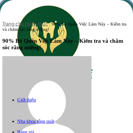
Trang chủ
Kiến thức
|
|
90% Bỏ Quên Việc Làm Này – Kiểm tra
và chăm sóc răng miệng!
90% Bỏ Quên Việc Làm Này – Kiểm tra và chăm
sóc răng miệng!
Giới thiệu
Răng sứ thẩm mỹ
Niềng răng
Trồng răng implant
Nha khoa tổng quát
Câu chuyện khách hàng
Bảng giá