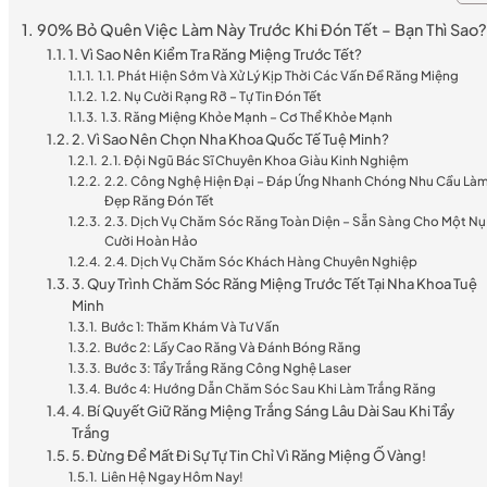
90% Bỏ Quên Việc Làm Này Trước Khi Đón Tết – Bạn Thì Sao?
1. Vì Sao Nên Kiểm Tra Răng Miệng Trước Tết?
1.1. Phát Hiện Sớm Và Xử Lý Kịp Thời Các Vấn Đề Răng Miệng
1.2. Nụ Cười Rạng Rỡ – Tự Tin Đón Tết
1.3. Răng Miệng Khỏe Mạnh – Cơ Thể Khỏe Mạnh
2. Vì Sao Nên Chọn Nha Khoa Quốc Tế Tuệ Minh?
2.1. Đội Ngũ Bác Sĩ Chuyên Khoa Giàu Kinh Nghiệm
2.2. Công Nghệ Hiện Đại – Đáp Ứng Nhanh Chóng Nhu Cầu Là
Đẹp Răng Đón Tết
2.3. Dịch Vụ Chăm Sóc Răng Toàn Diện – Sẵn Sàng Cho Một Nụ
Cười Hoàn Hảo
2.4. Dịch Vụ Chăm Sóc Khách Hàng Chuyên Nghiệp
3. Quy Trình Chăm Sóc Răng Miệng Trước Tết Tại Nha Khoa Tuệ
Minh
Bước 1: Thăm Khám Và Tư Vấn
Bước 2: Lấy Cao Răng Và Đánh Bóng Răng
Bước 3: Tẩy Trắng Răng Công Nghệ Laser
Bước 4: Hướng Dẫn Chăm Sóc Sau Khi Làm Trắng Răng
4. Bí Quyết Giữ Răng Miệng Trắng Sáng Lâu Dài Sau Khi Tẩy
Trắng
5. Đừng Để Mất Đi Sự Tự Tin Chỉ Vì Răng Miệng Ố Vàng!
Liên Hệ Ngay Hôm Nay!