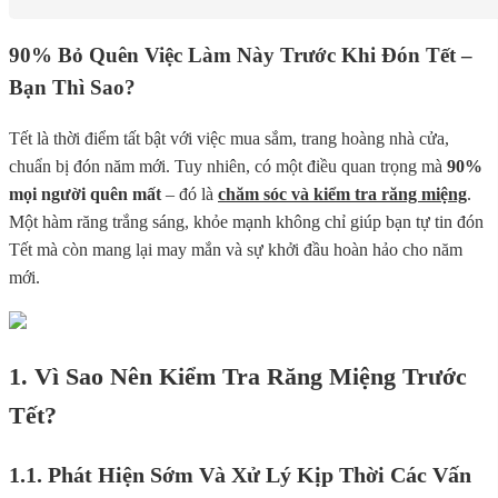
90% Bỏ Quên Việc Làm Này Trước Khi Đón Tết –
Bạn Thì Sao?
Tết là thời điểm tất bật với việc mua sắm, trang hoàng nhà cửa,
chuẩn bị đón năm mới. Tuy nhiên, có một điều quan trọng mà
90%
mọi người quên mất
– đó là
chăm sóc và kiểm tra răng miệng
.
Một hàm răng trắng sáng, khỏe mạnh không chỉ giúp bạn tự tin đón
Tết mà còn mang lại may mắn và sự khởi đầu hoàn hảo cho năm
mới.
1. Vì Sao Nên Kiểm Tra Răng Miệng Trước
Tết?
1.1. Phát Hiện Sớm Và Xử Lý Kịp Thời Các Vấn