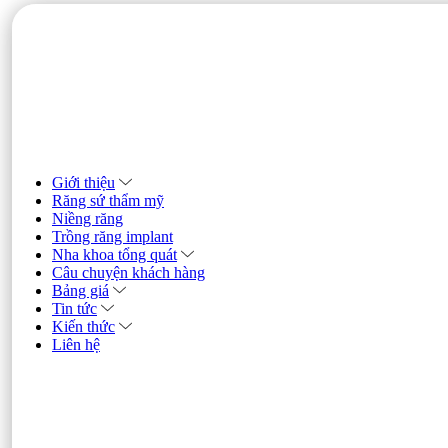
Giới thiệu
Răng sứ thẩm mỹ
Niềng răng
Trồng răng implant
Nha khoa tổng quát
Câu chuyện khách hàng
Bảng giá
Tin tức
Kiến thức
Liên hệ