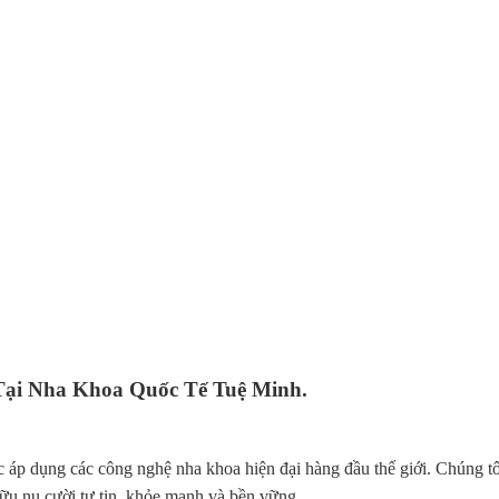
ại Nha Khoa Quốc Tế Tuệ Minh.
iệc áp dụng các công nghệ nha khoa hiện đại hàng đầu thế giới. Chúng
hữu nụ cười tự tin, khỏe mạnh và bền vững.