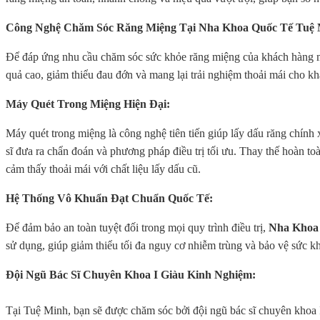
Công Nghệ Chăm Sóc Răng Miệng Tại Nha Khoa Quốc Tế Tuệ 
Để đáp ứng nhu cầu chăm sóc sức khỏe răng miệng của khách hàng m
quả cao, giảm thiểu đau đớn và mang lại trải nghiệm thoải mái cho k
Máy Quét Trong Miệng Hiện Đại:
Máy quét trong miệng là công nghệ tiên tiến giúp lấy dấu răng chính 
sĩ đưa ra chẩn đoán và phương pháp điều trị tối ưu. Thay thế hoàn t
cảm thấy thoải mái với chất liệu lấy dấu cũ.
Hệ Thống Vô Khuẩn Đạt Chuẩn Quốc Tế:
Để đảm bảo an toàn tuyệt đối trong mọi quy trình điều trị,
Nha Khoa
sử dụng, giúp giảm thiểu tối đa nguy cơ nhiễm trùng và bảo vệ sức khỏ
Đội Ngũ Bác Sĩ Chuyên Khoa I Giàu Kinh Nghiệm:
Tại Tuệ Minh, bạn sẽ được chăm sóc bởi đội ngũ bác sĩ chuyên khoa 