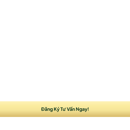
òng để lại thông tin và nhu cầu của Quý khách để được nhận 