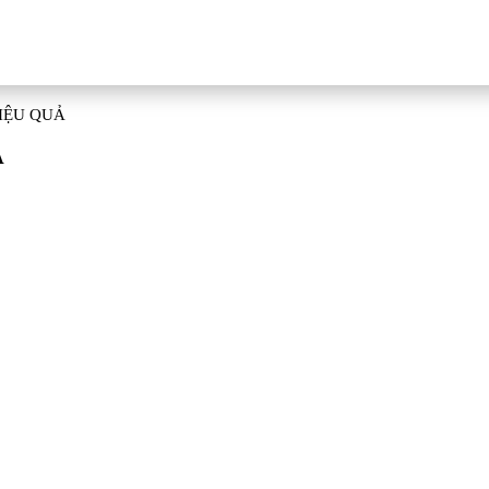
IỆU QUẢ
Ả