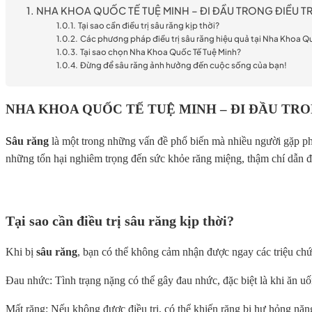
NHA KHOA QUỐC TẾ TUỆ MINH – ĐI ĐẦU TRONG ĐIỀU TR
Tại sao cần điều trị sâu răng kịp thời?
Các phương pháp điều trị sâu răng hiệu quả tại Nha Khoa Q
Tại sao chọn Nha Khoa Quốc Tế Tuệ Minh?
Đừng để sâu răng ảnh hưởng đến cuộc sống của bạn!
NHA KHOA QUỐC TẾ TUỆ MINH – ĐI ĐẦU TRO
Sâu răng
là một trong những vấn đề phổ biến mà nhiều người gặp phải
những tổn hại nghiêm trọng đến sức khỏe răng miệng, thậm chí dẫn 
Tại sao cần điều trị sâu răng kịp thời?
Khi bị
sâu răng
, bạn có thể không cảm nhận được ngay các triệu chứ
Đau nhức: Tình trạng nặng có thể gây đau nhức, đặc biệt là khi ăn uố
Mất răng: Nếu không được điều trị, có thể khiến răng bị hư hỏng nặn