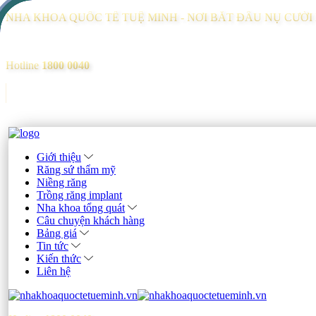
NHA KHOA QUỐC TẾ TUỆ MINH - NƠI BẮT ĐẦU NỤ CƯỜ
Hotline
1800 0040
Giới thiệu
Răng sứ thẩm mỹ
Niềng răng
Trồng răng implant
Nha khoa tổng quát
Câu chuyện khách hàng
Bảng giá
Tin tức
Kiến thức
Liên hệ