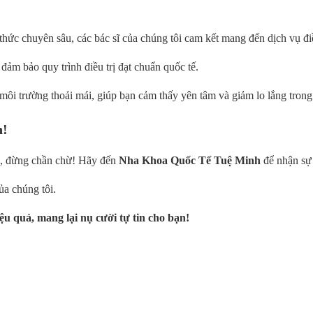
ức chuyên sâu, các bác sĩ của chúng tôi cam kết mang đến dịch vụ điề
 đảm bảo quy trình điều trị đạt chuẩn quốc tế.
ôi trường thoải mái, giúp bạn cảm thấy yên tâm và giảm lo lắng trong s
n!
ng, đừng chần chừ! Hãy đến
Nha Khoa Quốc Tế Tuệ Minh
để nhận sự 
ủa chúng tôi.
iệu quả, mang lại nụ cười tự tin cho bạn!