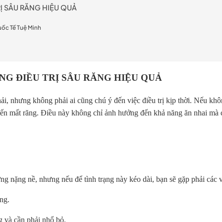
Ị SÂU RĂNG HIỆU QUẢ
uốc Tế Tuệ Minh
NG ĐIỀU TRỊ SÂU RĂNG HIỆU QUẢ
, nhưng không phải ai cũng chú ý đến việc điều trị kịp thời. Nếu khôn
đến mất răng. Điều này không chỉ ảnh hưởng đến khả năng ăn nhai mà 
ng nặng nề, nhưng nếu để tình trạng này kéo dài, bạn sẽ gặp phải các 
ng.
g và cần phải nhổ bỏ.