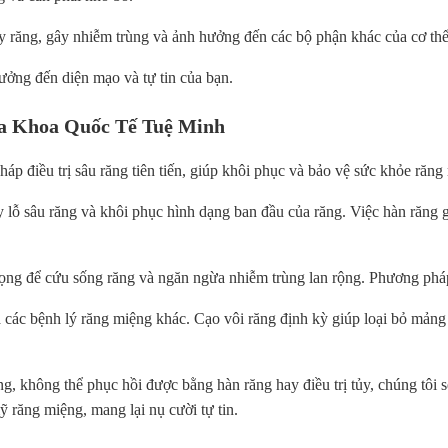
y răng, gây nhiễm trùng và ảnh hưởng đến các bộ phận khác của cơ thể
ưởng đến diện mạo và tự tin của bạn.
Nha Khoa Quốc Tế Tuệ Minh
áp điều trị sâu răng tiên tiến, giúp khôi phục và bảo vệ sức khỏe răn
 lỗ sâu răng và khôi phục hình dạng ban đầu của răng. Việc hàn răng g
an trọng để cứu sống răng và ngăn ngừa nhiễm trùng lan rộng. Phương phá
à các bệnh lý răng miệng khác. Cạo vôi răng định kỳ giúp loại bỏ mản
ng, không thể phục hồi được bằng hàn răng hay điều trị tủy, chúng tôi
 răng miệng, mang lại nụ cười tự tin.