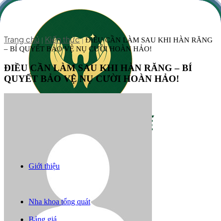
Trang chủ
Kiến thức
|
|
ĐIỀU CẦN LÀM SAU KHI HÀN RĂNG
– BÍ QUYẾT BẢO VỆ NỤ CƯỜI HOÀN HẢO!
ĐIỀU CẦN LÀM SAU KHI HÀN RĂNG – BÍ
QUYẾT BẢO VỆ NỤ CƯỜI HOÀN HẢO!
Giới thiệu
Răng sứ thẩm mỹ
Niềng răng
Trồng răng implant
Nha khoa tổng quát
Câu chuyện khách hàng
Bảng giá