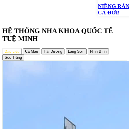
NIỀNG RĂN
CẢ ĐỜI!
HỆ THỐNG NHA KHOA QUỐC TẾ
TUỆ MINH
Bạc Liêu
Cà Mau
Hải Dương
Lạng Sơn
Ninh Bình
Sóc Trăng