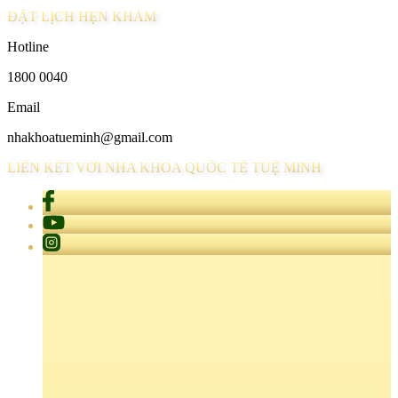
ĐẶT LỊCH HẸN KHÁM
Hotline
1800 0040
Email
nhakhoatueminh@gmail.com
LIÊN KẾT VỚI NHA KHOA QUỐC TẾ TUỆ MINH