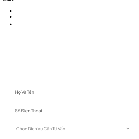
ĐĂNG KÝ NHẬN TƯ VẤN
Vui lòng để lại thông tin và nhu cầu của Quý khách
để được nhận tư vấn