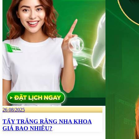
26
08/2025
TẨY TRẮNG RĂNG NHA KHOA
GIÁ BAO NHIÊU?