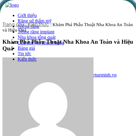
Giới thiệu
Răng sứ thẩm mỹ
Trang chủ
Kiến thức
|
|
Khám Phá Phẫu Thuật Nha Khoa An Toàn
Niềng răng
và Hiệu Quả
Trồng răng implant
Nha khoa tổng quát
Khám Phá Phẫu Thuật Nha Khoa An Toàn và Hiệu
Câu chuyện khách hàng
Quả
Bảng giá
Tin tức
Kiến thức
Liên hệ
Hotline
1800 0040