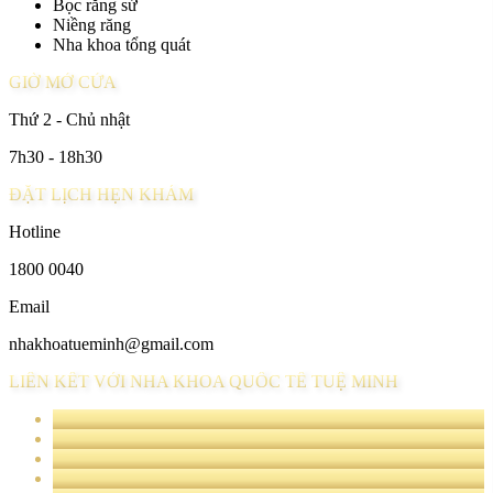
Bọc răng sứ
Niềng răng
Nha khoa tổng quát
GIỜ MỞ CỬA
Thứ 2 - Chủ nhật
7h30 - 18h30
ĐẶT LỊCH HẸN KHÁM
Hotline
1800 0040
Email
nhakhoatueminh@gmail.com
LIÊN KẾT VỚI NHA KHOA QUỐC TẾ TUỆ MINH