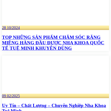
28
10/2024
TOP NHỮNG SẢN PHẨM CHĂM SÓC RĂNG
MIỆNG HÀNG ĐẦU ĐƯỢC NHA KHOA QUỐC
TẾ TUỆ MINH KHUYÊN DÙNG
09
02/2025
Uy Tín – Chất Lượng – Chuyên Nghiệp Nha Khoa
Tuệ Minh