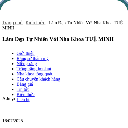
Trang chủ
|
Kiến thức
|
Làm Đẹp Tự Nhiên Với Nha Khoa TUỆ
MINH
Làm Đẹp Tự Nhiên Với Nha Khoa TUỆ MINH
Giới thiệu
Răng sứ thẩm mỹ
Niềng răng
Trồng răng implant
Nha khoa tổng quát
Câu chuyện khách hàng
Bảng giá
Tin tức
Kiến thức
Admin
Liên hệ
16/07/2025