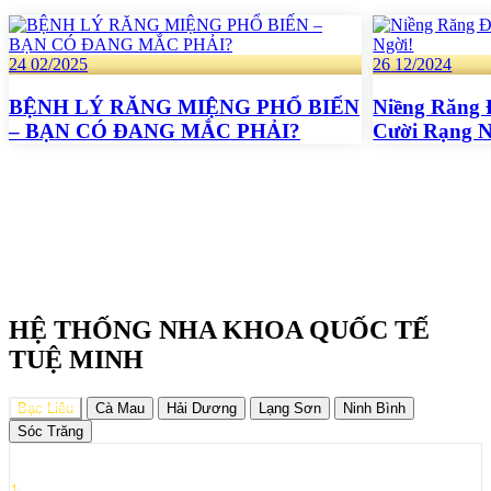
24
02/2025
26
12/2024
BỆNH LÝ RĂNG MIỆNG PHỔ BIẾN
Niềng Răng 
– BẠN CÓ ĐANG MẮC PHẢI?
Cười Rạng N
HỆ THỐNG NHA KHOA QUỐC TẾ
TUỆ MINH
Bạc Liêu
Cà Mau
Hải Dương
Lạng Sơn
Ninh Bình
Sóc Trăng
1