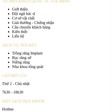
VỀ NHA KHOA QUỐC TẾ TUỆ MINH
Giới thiệu
Đội ngũ bác sĩ
Cơ sở vật chất
Giải thưởng - Chứng nhận
Câu chuyện khách hàng
Kiến thức
Liên hệ
DỊCH VỤ NỔI BẬT
Trồng răng Implant
Bọc răng sứ
Niềng răng
Nha khoa tổng quát
GIỜ MỞ CỬA
Thứ 2 - Chủ nhật
7h30 - 18h30
ĐẶT LỊCH HẸN KHÁM
Hotline