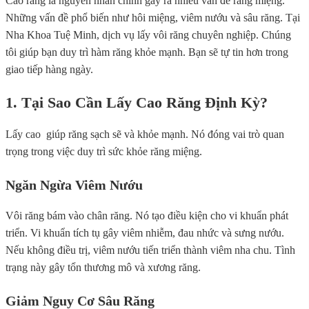
Cao răng là nguyên nhân chính gây ra nhiều vấn đề răng miệng.
Những vấn đề phổ biến như hôi miệng, viêm nướu và sâu răng. Tại
Nha Khoa Tuệ Minh, dịch vụ lấy vôi răng chuyên nghiệp. Chúng
tôi giúp bạn duy trì hàm răng khỏe mạnh. Bạn sẽ tự tin hơn trong
giao tiếp hàng ngày.
1. Tại Sao Cần Lấy Cao Răng Định Kỳ?
Lấy cao giúp răng sạch sẽ và khỏe mạnh. Nó đóng vai trò quan
trọng trong việc duy trì sức khỏe răng miệng.
Ngăn Ngừa Viêm Nướu
Vôi răng bám vào chân răng. Nó tạo điều kiện cho vi khuẩn phát
triển. Vi khuẩn tích tụ gây viêm nhiễm, đau nhức và sưng nướu.
Nếu không điều trị, viêm nướu tiến triển thành viêm nha chu. Tình
trạng này gây tổn thương mô và xương răng.
Giảm Nguy Cơ Sâu Răng