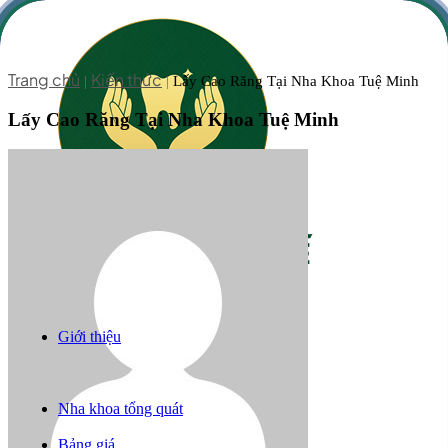
Trang chủ
Kiến thức
|
|
Lấy Cao Răng Tại Nha Khoa Tuệ Minh
Lấy Cao Răng Tại Nha Khoa Tuệ Minh
Giới thiệu
Răng sứ thẩm mỹ
Niềng răng
Trồng răng implant
Nha khoa tổng quát
Câu chuyện khách hàng
Bảng giá