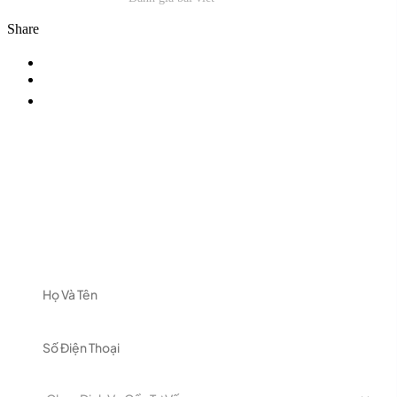
Share
ĐĂNG KÝ NHẬN TƯ VẤN
Vui lòng để lại thông tin và nhu cầu của Quý khách
để được nhận tư vấn