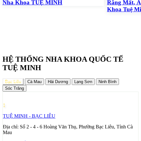
Nha Khoa TUỆ MINH
Răng Mất, Ă
Khoa Tuệ M
HỆ THỐNG NHA KHOA QUỐC TẾ
TUỆ MINH
Bạc Liêu
Cà Mau
Hải Dương
Lạng Sơn
Ninh Bình
Sóc Trăng
1
TUỆ MINH - BẠC LIÊU
Địa chỉ:
Số 2 - 4 - 6 Hoàng Văn Thụ, Phường Bạc Liêu, Tỉnh Cà
Mau