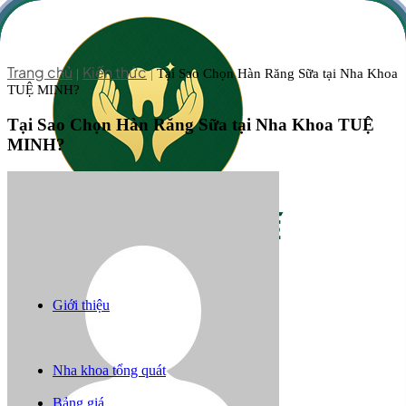
Trang chủ
Kiến thức
|
|
Tại Sao Chọn Hàn Răng Sữa tại Nha Khoa
TUỆ MINH?
Tại Sao Chọn Hàn Răng Sữa tại Nha Khoa TUỆ
MINH?
Giới thiệu
Răng sứ thẩm mỹ
Niềng răng
Trồng răng implant
Nha khoa tổng quát
Câu chuyện khách hàng
Bảng giá