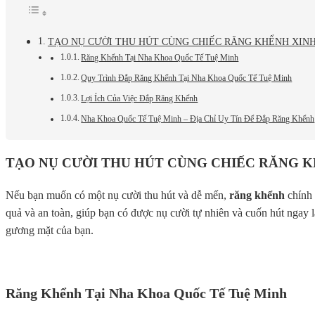
TẠO NỤ CƯỜI THU HÚT CÙNG CHIẾC RĂNG KHỂNH XINH
Răng Khểnh Tại Nha Khoa Quốc Tế Tuệ Minh
Quy Trình Đắp Răng Khểnh Tại Nha Khoa Quốc Tế Tuệ Minh
Lợi Ích Của Việc Đắp Răng Khểnh
Nha Khoa Quốc Tế Tuệ Minh – Địa Chỉ Uy Tín Để Đắp Răng Khểnh
TẠO NỤ CƯỜI THU HÚT CÙNG CHIẾC RĂNG K
Nếu bạn muốn có một nụ cười thu hút và dễ mến,
răng khểnh
chính 
quả và an toàn, giúp bạn có được nụ cười tự nhiên và cuốn hút ngay l
gương mặt của bạn.
Răng Khểnh Tại Nha Khoa Quốc Tế Tuệ Minh