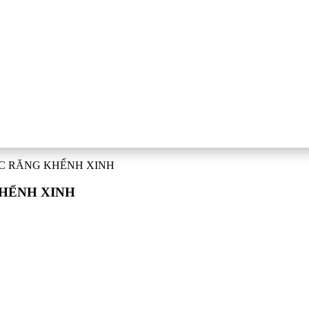
ẾC RĂNG KHỂNH XINH
KHỂNH XINH