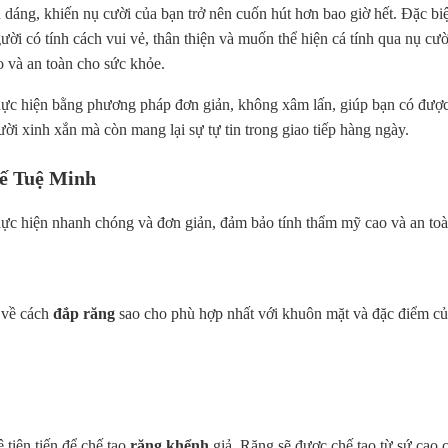
n dáng, khiến nụ cười của bạn trở nên cuốn hút hơn bao giờ hết. Đặc bi
ời có tính cách vui vẻ, thân thiện và muốn thể hiện cá tính qua nụ cườ
o và an toàn cho sức khỏe.
 hiện bằng phương pháp đơn giản, không xâm lấn, giúp bạn có được k
ời xinh xắn mà còn mang lại sự tự tin trong giao tiếp hàng ngày.
ế Tuệ Minh
 hiện nhanh chóng và đơn giản, đảm bảo tính thẩm mỹ cao và an toàn
 về cách
đắp răng
sao cho phù hợp nhất với khuôn mặt và đặc điểm củ
 tiên tiến để chế tạo
răng khểnh
giả. Răng sẽ được chế tạo từ sứ cao 