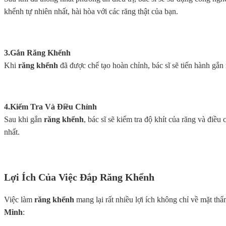
khểnh tự nhiên nhất, hài hòa với các răng thật của bạn.
3.Gắn Răng Khểnh
Khi
răng khểnh
đã được chế tạo hoàn chỉnh, bác sĩ sẽ tiến hành gắn
4.Kiểm Tra Và Điều Chỉnh
Sau khi gắn
răng khểnh
, bác sĩ sẽ kiểm tra độ khít của răng và đi
nhất.
Lợi Ích Của Việc Đắp Răng Khểnh
Việc làm
răng khểnh
mang lại rất nhiều lợi ích không chỉ về mặt th
Minh
: