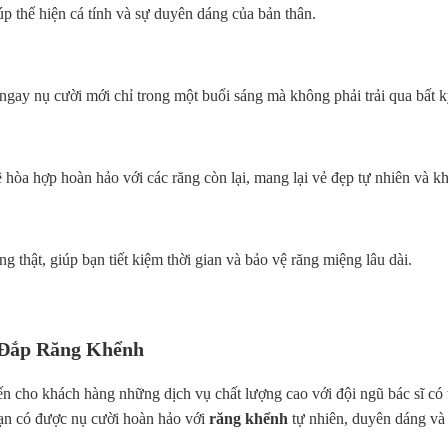
p thể hiện cá tính và sự duyên dáng của bản thân.
gay nụ cười mới chỉ trong một buổi sáng mà không phải trải qua bất k
 hòa hợp hoàn hảo với các răng còn lại, mang lại vẻ đẹp tự nhiên và khô
thật, giúp bạn tiết kiệm thời gian và bảo vệ răng miệng lâu dài.
 Đắp Răng Khểnh
n cho khách hàng những dịch vụ chất lượng cao với đội ngũ bác sĩ có 
 bạn có được nụ cười hoàn hảo với
răng khểnh
tự nhiên, duyên dáng và 