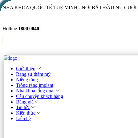
NHA KHOA QUỐC TẾ TUỆ MINH - NƠI BẮT ĐẦU NỤ CƯỜ
Hotline
1800 0040
Giới thiệu
Răng sứ thẩm mỹ
Niềng răng
Trồng răng implant
Nha khoa tổng quát
Câu chuyện khách hàng
Bảng giá
Tin tức
Kiến thức
Liên hệ