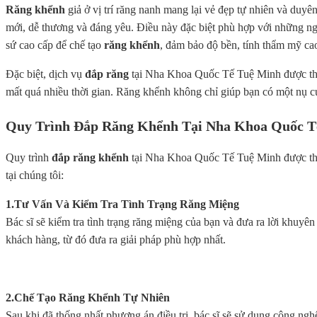
Răng khểnh
giả ở vị trí răng nanh mang lại vẻ đẹp tự nhiên và duyê
mới, dễ thương và đáng yêu. Điều này đặc biệt phù hợp với những ngư
sứ cao cấp để chế tạo
răng khểnh
, đảm bảo độ bền, tính thẩm mỹ ca
Đặc biệt, dịch vụ
đắp răng
tại Nha Khoa Quốc Tế Tuệ Minh được thực
mất quá nhiều thời gian. Răng khểnh không chỉ giúp bạn có một nụ cư
Quy Trình Đắp Răng Khểnh Tại Nha Khoa Quốc T
Quy trình
đắp răng khểnh
tại Nha Khoa Quốc Tế Tuệ Minh được thực
tại chúng tôi:
1.Tư Vấn Và Kiểm Tra Tình Trạng Răng Miệng
Bác sĩ sẽ kiểm tra tình trạng răng miệng của bạn và đưa ra lời khuyên
khách hàng, từ đó đưa ra giải pháp phù hợp nhất.
2.Chế Tạo Răng Khểnh Tự Nhiên
Sau khi đã thống nhất phương án điều trị, bác sĩ sẽ sử dụng công nghệ