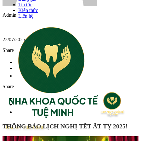
Tin tức
Kiến thức
Admin
Liên hệ
22/07/2025
Share
Share
THÔNG BÁO LỊCH NGHỊ TẾT ẤT TỴ 2025!
Hotline
1800 0040