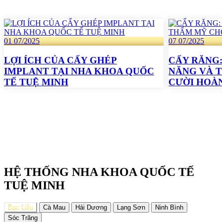
01
07/2025
07
07/2025
LỢI ÍCH CỦA CẤY GHÉP
CẤY RĂNG:
IMPLANT TẠI NHA KHOA QUỐC
NĂNG VÀ 
TẾ TUỆ MINH
CƯỜI HOÀ
HỆ THỐNG NHA KHOA QUỐC TẾ
TUỆ MINH
Bạc Liêu
Cà Mau
Hải Dương
Lạng Sơn
Ninh Bình
Sóc Trăng