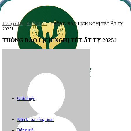
Trang chủ
Kiến thức
|
|
THÔNG BÁO LỊCH NGHỊ TẾT ẤT TỴ
2025!
THÔNG BÁO LỊCH NGHỊ TẾT ẤT TỴ 2025!
Giới thiệu
Răng sứ thẩm mỹ
Niềng răng
Trồng răng implant
Nha khoa tổng quát
Câu chuyện khách hàng
Bảng giá