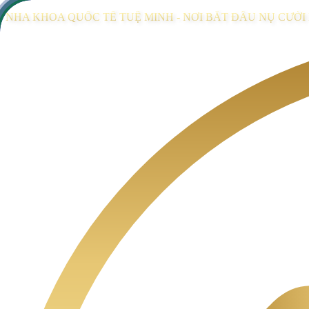
NHA KHOA QUỐC TẾ TUỆ MINH - NƠI BẮT ĐẦU NỤ CƯỜ