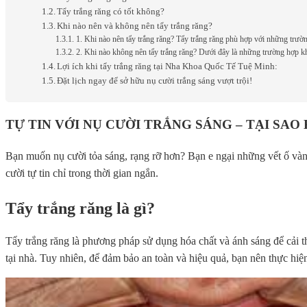
Tẩy trắng răng có tốt không?
Khi nào nên và không nên tẩy trắng răng?
1. Khi nào nên tẩy trắng răng? Tẩy trắng răng phù hợp với những trườ
2. Khi nào không nên tẩy trắng răng? Dưới đây là những trường hợp kh
Lợi ích khi tẩy trắng răng tại Nha Khoa Quốc Tế Tuệ Minh:
Đặt lịch ngay để sở hữu nụ cười trắng sáng vượt trội!
TỰ TIN VỚI NỤ CƯỜI TRẮNG SÁNG – TẠI SA
Bạn muốn nụ cười tỏa sáng, rạng rỡ hơn? Bạn e ngại những vết ố vàng
cười tự tin chỉ trong thời gian ngắn.
Tẩy trắng răng là gì?
Tẩy trắng răng là phương pháp sử dụng hóa chất và ánh sáng để cải t
tại nhà. Tuy nhiên, để đảm bảo an toàn và hiệu quả, bạn nên thực hiện