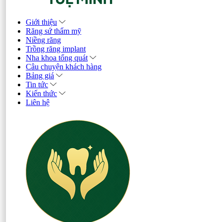
Giới thiệu
Răng sứ thẩm mỹ
Niềng răng
Trồng răng implant
Nha khoa tổng quát
Câu chuyện khách hàng
Bảng giá
Tin tức
Kiến thức
Liên hệ