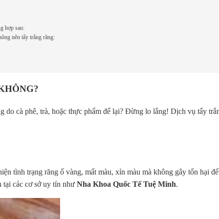
ng hợp sau:
ông nên tẩy trắng răng:
O KHÔNG?
 do cà phê, trà, hoặc thực phẩm để lại? Đừng lo lắng! Dịch vụ tẩy trắ
hiện tình trạng răng ố vàng, mất màu, xỉn màu mà không gây tổn hại đế
 tại các cơ sở uy tín như
Nha Khoa Quốc Tế Tuệ Minh
.