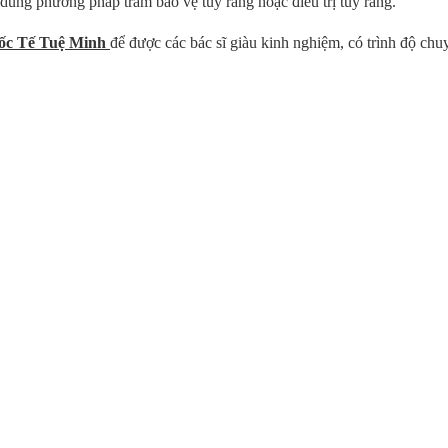
: dùng phương pháp trám bảo vệ tủy răng hoặc điều trị tủy răng.
ốc Tế Tuệ Minh
để được các bác sĩ giàu kinh nghiệm, có trình độ chu