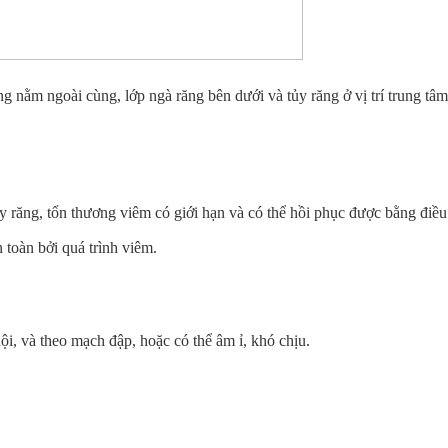
ng nằm ngoài cùng, lớp ngà răng bên dưới và tủy răng ở vị trí trung t
y răng, tổn thương viêm có giới hạn và có thể hồi phục được bằng điều
 toàn bởi quá trình viêm.
ội, và theo mạch đập, hoặc có thể âm ỉ, khó chịu.