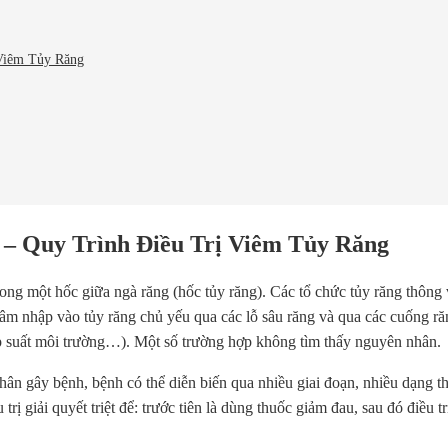
 Viêm Tủy Răng
– Quy Trình Điều Trị Viêm Tủy Răng
ng một hốc giữa ngà răng (hốc tủy răng). Các tổ chức tủy răng thông 
 xâm nhập vào tủy răng chủ yếu qua các lỗ sâu răng và qua các cuống 
 áp suất môi trường…). Một số trường hợp không tìm thấy nguyên nhân.
nhân gây bệnh, bệnh có thể diễn biến qua nhiều giai đoạn, nhiều dạng 
 trị giải quyết triệt để: trước tiên là dùng thuốc giảm đau, sau đó điều
.