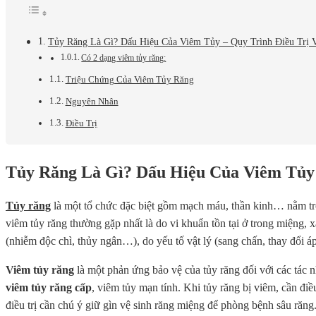
Tủy Răng Là Gì? Dấu Hiệu Của Viêm Tủy – Quy Trình Điều Trị
Có 2 dạng viêm tủy răng:
Triệu Chứng Của Viêm Tủy Răng
Nguyên Nhân
Điều Trị
Tủy Răng Là Gì? Dấu Hiệu Của Viêm Tủy 
Tủy răng
là một tổ chức đặc biệt gồm mạch máu, thần kinh… nằm tro
viêm tủy răng thường gặp nhất là do vi khuẩn tồn tại ở trong miệng,
(nhiễm độc chì, thủy ngân…), do yếu tố vật lý (sang chấn, thay đổi
Viêm tủy răng
là một phản ứng bảo vệ của tủy răng đối với các tác 
viêm tủy răng cấp
, viêm tủy mạn tính. Khi tủy răng bị viêm, cần điều
điều trị cần chú ý giữ gìn vệ sinh răng miệng để phòng bệnh sâu răng