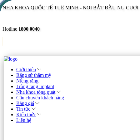
NHA KHOA QUỐC TẾ TUỆ MINH - NƠI BẮT ĐẦU NỤ CƯỜ
Hotline
1800 0040
Giới thiệu
Răng sứ thẩm mỹ
Niềng răng
Trồng răng implant
Nha khoa tổng quát
Câu chuyện khách hàng
Bảng giá
Tin tức
Kiến thức
Liên hệ