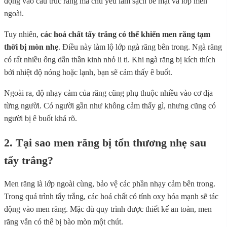
động vào cấu trúc răng mà chủ yếu làm sạch bề mặt và lớp men
ngoài.
Tuy nhiên,
các hoá chất tẩy trắng có thể khiến men răng tạm
thời bị mòn nhẹ
. Điều này làm lộ lớp ngà răng bên trong. Ngà răng
có rất nhiều ống dẫn thần kinh nhỏ li ti. Khi ngà răng bị kích thích
bởi nhiệt độ nóng hoặc lạnh, bạn sẽ cảm thấy ê buốt.
Ngoài ra, độ nhạy cảm của răng cũng phụ thuộc nhiều vào cơ địa
từng người. Có người gần như không cảm thấy gì, nhưng cũng có
người bị ê buốt khá rõ.
2. Tại sao men răng bị tổn thương nhẹ sau
tẩy trắng?
Men răng là lớp ngoài cùng, bảo vệ các phần nhạy cảm bên trong.
Trong quá trình tẩy trắng, các hoá chất có tính oxy hóa mạnh sẽ tác
động vào men răng. Mặc dù quy trình được thiết kế an toàn, men
răng vẫn có thể bị bào mòn một chút.