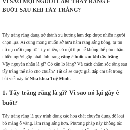
VÌ SAO MỌI NGƯỜI CẢM THẤY RĂNG Ê
BUỐT SAU KHI TẨY TRẮNG?
Tẩy trắng răng đang trở thành xu hướng làm đẹp được nhiều người
chọn lựa. Ai cũng mong muốn sở hữu hàm răng sáng bóng, tự tin
nở nụ cười rạng rỡ. Tuy nhiên, có một thực tế không thể phủ nhận:
nhiều người gặp phải tình trạng
răng ê buốt sau khi tẩy trắng
.
Vậy nguyên nhân là gì? Có cần lo lắng? Và cách chăm sóc răng sau
tẩy trắng thế nào cho chuẩn? Tất cả sẽ được giải đáp chi tiết trong
bài viết này từ
Nha khoa Tuệ Minh
.
1. Tẩy trắng răng là gì? Vì sao nó lại gây ê
buốt?
Tẩy trắng răng là quy trình dùng các hoá chất chuyên dụng để loại
bỏ mảng ố vàng, làm răng sáng hơn. Phương pháp này không tác