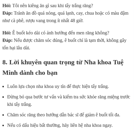
Hỏi:
Tôi nên kiêng ăn gì sau khi tẩy trắng răng?
Đáp:
Tránh ăn đồ quá nóng, quá lạnh, cay, chua hoặc có màu đậm
như cà phê, rượu vang trong ít nhất 48 giờ.
Hỏi:
Ê buốt kéo dài có ảnh hưởng đến men răng không?
Đáp:
Nếu được chăm sóc đúng, ê buốt chỉ là tạm thời, không gây
tổn hại lâu dài.
8. Lời khuyên quan trọng từ Nha khoa Tuệ
Minh dành cho bạn
Luôn lựa chọn nha khoa uy tín để thực hiện tẩy trắng.
Đừng bỏ qua bước tư vấn và kiểm tra sức khỏe răng miệng trước
khi tẩy trắng.
Chăm sóc răng theo hướng dẫn bác sĩ để giảm ê buốt tối đa.
Nếu có dấu hiệu bất thường, hãy liên hệ nha khoa ngay.