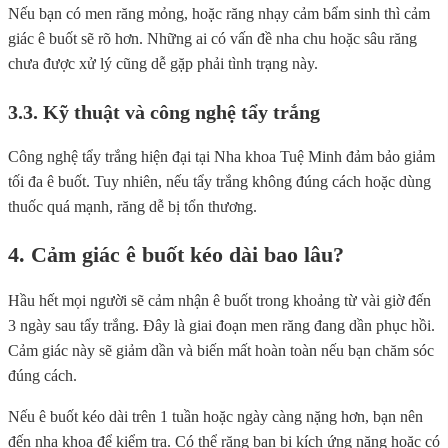
Nếu bạn có men răng mỏng, hoặc răng nhạy cảm bẩm sinh thì cảm
giác ê buốt sẽ rõ hơn. Những ai có vấn đề nha chu hoặc sâu răng
chưa được xử lý cũng dễ gặp phải tình trạng này.
3.3. Kỹ thuật và công nghệ tẩy trắng
Công nghệ tẩy trắng hiện đại tại Nha khoa Tuệ Minh đảm bảo giảm
tối đa ê buốt. Tuy nhiên, nếu tẩy trắng không đúng cách hoặc dùng
thuốc quá mạnh, răng dễ bị tổn thương.
4. Cảm giác ê buốt kéo dài bao lâu?
Hầu hết mọi người sẽ cảm nhận ê buốt trong khoảng từ vài giờ đến
3 ngày sau tẩy trắng. Đây là giai đoạn men răng đang dần phục hồi.
Cảm giác này sẽ giảm dần và biến mất hoàn toàn nếu bạn chăm sóc
đúng cách.
Nếu ê buốt kéo dài trên 1 tuần hoặc ngày càng nặng hơn, bạn nên
đến nha khoa để kiểm tra. Có thể răng bạn bị kích ứng nặng hoặc có