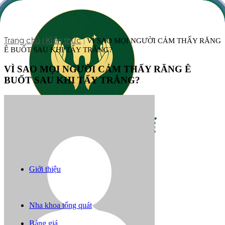
Trang chủ
Kiến thức
|
|
VÌ SAO MỌI NGƯỜI CẢM THẤY RĂNG
Ê BUỐT SAU KHI TẨY TRẮNG?
VÌ SAO MỌI NGƯỜI CẢM THẤY RĂNG Ê
BUỐT SAU KHI TẨY TRẮNG?
Giới thiệu
Răng sứ thẩm mỹ
Niềng răng
Trồng răng implant
Nha khoa tổng quát
Câu chuyện khách hàng
Bảng giá