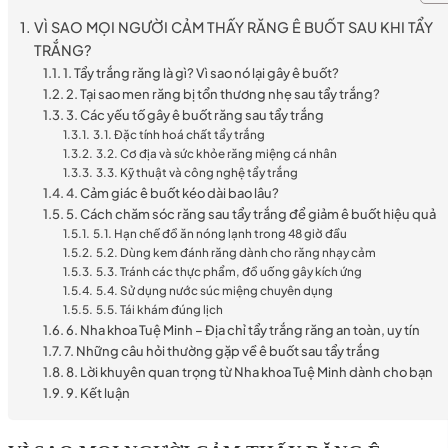
VÌ SAO MỌI NGƯỜI CẢM THẤY RĂNG Ê BUỐT SAU KHI TẨY
TRẮNG?
1. Tẩy trắng răng là gì? Vì sao nó lại gây ê buốt?
2. Tại sao men răng bị tổn thương nhẹ sau tẩy trắng?
3. Các yếu tố gây ê buốt răng sau tẩy trắng
3.1. Đặc tính hoá chất tẩy trắng
3.2. Cơ địa và sức khỏe răng miệng cá nhân
3.3. Kỹ thuật và công nghệ tẩy trắng
4. Cảm giác ê buốt kéo dài bao lâu?
5. Cách chăm sóc răng sau tẩy trắng để giảm ê buốt hiệu quả
5.1. Hạn chế đồ ăn nóng lạnh trong 48 giờ đầu
5.2. Dùng kem đánh răng dành cho răng nhạy cảm
5.3. Tránh các thực phẩm, đồ uống gây kích ứng
5.4. Sử dụng nước súc miệng chuyên dụng
5.5. Tái khám đúng lịch
6. Nha khoa Tuệ Minh – Địa chỉ tẩy trắng răng an toàn, uy tín
7. Những câu hỏi thường gặp về ê buốt sau tẩy trắng
8. Lời khuyên quan trọng từ Nha khoa Tuệ Minh dành cho bạn
9. Kết luận