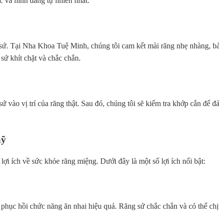
c và hình dáng tự nhiên nhất.
 sứ. Tại Nha Khoa Tuệ Minh, chúng tôi cam kết mài răng nhẹ nhàng, bảo
sứ khít chặt và chắc chắn.
sứ vào vị trí của răng thật. Sau đó, chúng tôi sẽ kiểm tra khớp cắn để đ
mỹ
ợi ích về sức khỏe răng miệng. Dưới đây là một số lợi ích nổi bật:
 phục hồi chức năng ăn nhai hiệu quả. Răng sứ chắc chắn và có thể chị