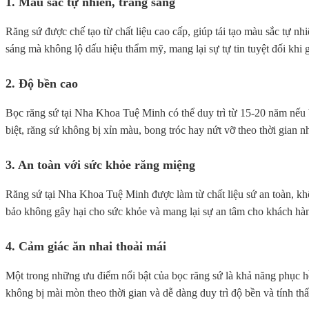
1. Màu sắc tự nhiên, trắng sáng
Răng sứ được chế tạo từ chất liệu cao cấp, giúp tái tạo màu sắc tự n
sáng mà không lộ dấu hiệu thẩm mỹ, mang lại sự tự tin tuyệt đối khi g
2. Độ bền cao
Bọc răng sứ tại Nha Khoa Tuệ Minh có thể duy trì từ 15-20 năm nếu b
biệt, răng sứ không bị xỉn màu, bong tróc hay nứt vỡ theo thời gian
3. An toàn với sức khỏe răng miệng
Răng sứ tại Nha Khoa Tuệ Minh được làm từ chất liệu sứ an toàn, k
bảo không gây hại cho sức khỏe và mang lại sự an tâm cho khách hà
4. Cảm giác ăn nhai thoải mái
Một trong những ưu điểm nổi bật của bọc răng sứ là khả năng phục hồ
không bị mài mòn theo thời gian và dễ dàng duy trì độ bền và tính t