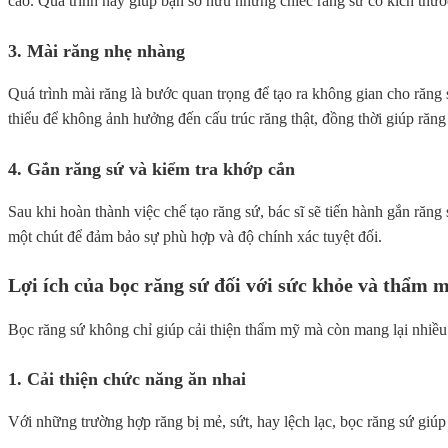
cao. Quá trình này giúp bạn sở hữu những chiếc răng sứ có kích thướ
3. Mài răng nhẹ nhàng
Quá trình mài răng là bước quan trọng để tạo ra không gian cho răng
thiểu để không ảnh hưởng đến cấu trúc răng thật, đồng thời giúp răng 
4. Gắn răng sứ và kiểm tra khớp cắn
Sau khi hoàn thành việc chế tạo răng sứ, bác sĩ sẽ tiến hành gắn răng 
một chút để đảm bảo sự phù hợp và độ chính xác tuyệt đối.
Lợi ích của bọc răng sứ đối với sức khỏe và thẩm 
Bọc răng sứ không chỉ giúp cải thiện thẩm mỹ mà còn mang lại nhiều l
1. Cải thiện chức năng ăn nhai
Với những trường hợp răng bị mẻ, sứt, hay lệch lạc, bọc răng sứ giúp