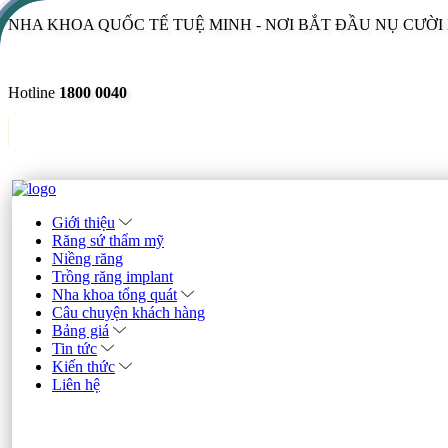
NHA KHOA QUỐC TẾ TUỆ MINH - NƠI BẮT ĐẦU NỤ CƯỜ
Hotline
1800 0040
Giới thiệu
Răng sứ thẩm mỹ
Niềng răng
Trồng răng implant
Nha khoa tổng quát
Câu chuyện khách hàng
Bảng giá
Tin tức
Kiến thức
Liên hệ