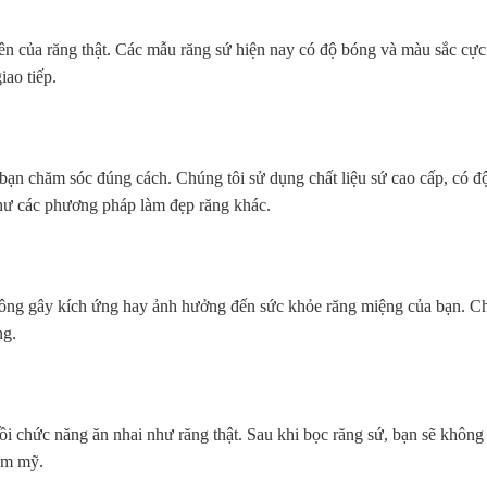
hiên của răng thật. Các mẫu răng sứ hiện nay có độ bóng và màu sắc cự
iao tiếp.
ạn chăm sóc đúng cách. Chúng tôi sử dụng chất liệu sứ cao cấp, có độ 
 như các phương pháp làm đẹp răng khác.
hông gây kích ứng hay ảnh hưởng đến sức khỏe răng miệng của bạn. Ch
ng.
i chức năng ăn nhai như răng thật. Sau khi bọc răng sứ, bạn sẽ không 
hẩm mỹ.