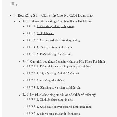
Bọc Răng Sứ – Giải Pháp Cho Nụ Cười Hoàn Hảo
Tại sao nên bọc răng sứ tại Nha Khoa Tuệ Minh?
1. Màu sắc tự nhiên, trắng sáng
2. Độ bền cao
3. An toàn với sức khỏe răng miệng
4. Cảm giác ăn nhai thoải mái
5. Thiết kế răng cá nhân hóa
Quy trình bọc răng sứ chuẩn y khoa tại Nha Khoa Tuệ Minh
1. Thăm khám và tư vấn phương án phù hợp
2. Lấy dấu răng và thiết kế răng sứ
3. Mài răng nhẹ nhàng
4. Gắn răng sứ và kiểm tra khớp cắn
Lợi ích của bọc răng sứ đối với sức khỏe và thẩm mỹ
1. Cải thiện chức năng ăn nhai
2. Khắc phục khuyết điểm về hình dáng răng
3. Bảo vệ răng thật khỏi tổn thương