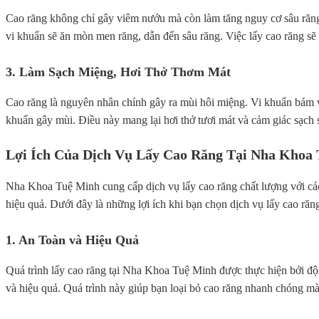
Cao răng không chỉ gây viêm nướu mà còn làm tăng nguy cơ sâu răng.
vi khuẩn sẽ ăn mòn men răng, dẫn đến sâu răng. Việc lấy cao răng sẽ
3. Làm Sạch Miệng, Hơi Thở Thơm Mát
Cao răng là nguyên nhân chính gây ra mùi hôi miệng. Vi khuẩn bám v
khuẩn gây mùi. Điều này mang lại hơi thở tươi mát và cảm giác sạch 
Lợi Ích Của Dịch Vụ Lấy Cao Răng Tại Nha Khoa
Nha Khoa Tuệ Minh cung cấp dịch vụ lấy cao răng chất lượng với các l
hiệu quả. Dưới đây là những lợi ích khi bạn chọn dịch vụ lấy cao ră
1. An Toàn và Hiệu Quả
Quá trình lấy cao răng tại Nha Khoa Tuệ Minh được thực hiện bởi đội
và hiệu quả. Quá trình này giúp bạn loại bỏ cao răng nhanh chóng m