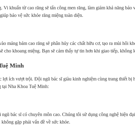
 Vi khuẩn từ cao răng sẽ tấn công men răng, làm giảm khả năng bảo vệ
 giúp bảo vệ sức khỏe răng miệng toàn diện.
ào mảng bám cao răng sẽ phân hủy các chất hữu cơ, tạo ra mùi hôi khó
sẽ cho khoang miệng. Bạn sẽ cảm thấy tự tin hơn khi giao tiếp, không 
 Tuệ Minh
ợi ích vượt trội. Đội ngũ bác sĩ giàu kinh nghiệm cùng trang thiết bị 
ng tại Nha Khoa Tuệ Minh:
 ngũ bác sĩ có chuyên môn cao. Chúng tôi sử dụng công nghệ hiện đại, 
à không gặp phải vấn đề về sức khỏe.