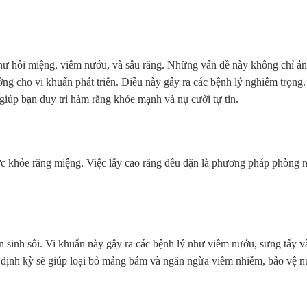
như hôi miệng, viêm nướu, và sâu răng. Những vấn đề này không chỉ ản
ởng cho vi khuẩn phát triển. Điều này gây ra các bệnh lý nghiêm trọng.
giúp bạn duy trì hàm răng khỏe mạnh và nụ cười tự tin.
 khỏe răng miệng. Việc lấy cao răng đều đặn là phương pháp phòng ng
n sinh sôi. Vi khuẩn này gây ra các bệnh lý như viêm nướu, sưng tấy 
 định kỳ sẽ giúp loại bỏ mảng bám và ngăn ngừa viêm nhiễm, bảo vệ 