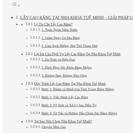
LẤY CAO RĂNG TẠI NHA KHOA TUỆ MINH – GIẢI PHÁP 
Lý Do Cần Lấy Cao Răng?
1. Ngăn Ngừa Viêm Nướu
2. Giảm Nguy Cơ Sâu Răng
3. Làm Sạch Miệng, Hơi Thở Thơm Mát
Lợi Ích Của Dịch Vụ Lấy Cao Răng Tại Nha Khoa Tuệ Minh
1. An Toàn và Hiệu Quả
2. Khôi Phục Sức Khỏe Răng Miệng
3. Không Đau, Không Khó Chịu
Quy Trình Lấy Cao Răng Tại Nha Khoa Tuệ Minh
Bước 1: Khám và Đánh Giá Tình Trạng Răng Miệng
Bước 2: Tiến Hành Lấy Cao Răng
Bước 3: Vệ Sinh và Xử Lý Sau Điều Trị
Bước 4: Tư Vấn và Hướng Dẫn Chăm Sóc Răng Miệng
Tại Sao Nên Chọn Nha Khoa Tuệ Minh?
Chuyên Môn Cao