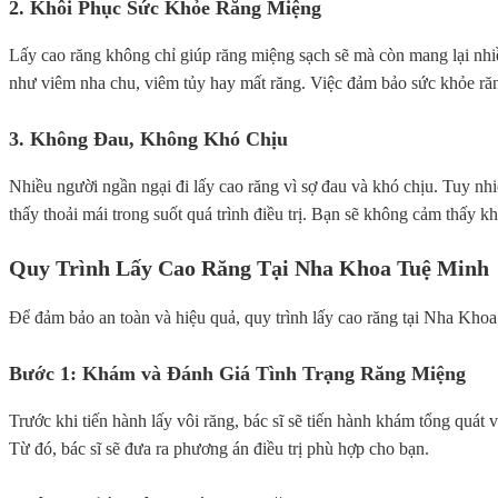
2. Khôi Phục Sức Khỏe Răng Miệng
Lấy cao răng không chỉ giúp răng miệng sạch sẽ mà còn mang lại nhiề
như viêm nha chu, viêm tủy hay mất răng. Việc đảm bảo sức khỏe răn
3. Không Đau, Không Khó Chịu
Nhiều người ngần ngại đi lấy cao răng vì sợ đau và khó chịu. Tuy nh
thấy thoải mái trong suốt quá trình điều trị. Bạn sẽ không cảm thấy kh
Quy Trình Lấy Cao Răng Tại Nha Khoa Tuệ Minh
Để đảm bảo an toàn và hiệu quả, quy trình lấy cao răng tại Nha Kho
Bước 1: Khám và Đánh Giá Tình Trạng Răng Miệng
Trước khi tiến hành lấy vôi răng, bác sĩ sẽ tiến hành khám tổng quát
Từ đó, bác sĩ sẽ đưa ra phương án điều trị phù hợp cho bạn.