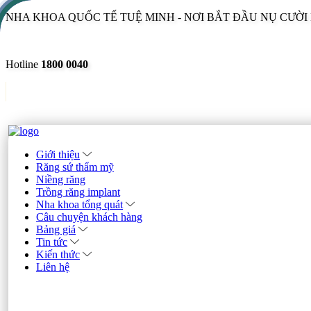
NHA KHOA QUỐC TẾ TUỆ MINH - NƠI BẮT ĐẦU NỤ CƯỜ
Hotline
1800 0040
Giới thiệu
Răng sứ thẩm mỹ
Niềng răng
Trồng răng implant
Nha khoa tổng quát
Câu chuyện khách hàng
Bảng giá
Tin tức
Kiến thức
Liên hệ