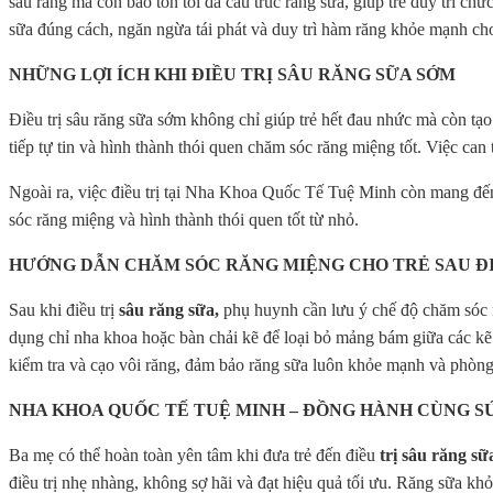
sâu răng mà còn bảo tồn tối đa cấu trúc răng sữa, giúp trẻ duy trì c
sữa đúng cách, ngăn ngừa tái phát và duy trì hàm răng khỏe mạnh cho
NHỮNG LỢI ÍCH KHI ĐIỀU TRỊ SÂU RĂNG SỮA SỚM
Điều trị sâu răng sữa sớm không chỉ giúp trẻ hết đau nhức mà còn tạ
tiếp tự tin và hình thành thói quen chăm sóc răng miệng tốt. Việc can
Ngoài ra, việc điều trị tại Nha Khoa Quốc Tế Tuệ Minh còn mang đến t
sóc răng miệng và hình thành thói quen tốt từ nhỏ.
HƯỚNG DẪN CHĂM SÓC RĂNG MIỆNG CHO TRẺ SAU ĐI
Sau khi điều trị
sâu răng sữa,
phụ huynh cần lưu ý chế độ chăm sóc r
dụng chỉ nha khoa hoặc bàn chải kẽ để loại bỏ mảng bám giữa các kẽ 
kiểm tra và cạo vôi răng, đảm bảo răng sữa luôn khỏe mạnh và phòng
NHA KHOA QUỐC TẾ TUỆ MINH – ĐỒNG HÀNH CÙNG S
Ba mẹ có thể hoàn toàn yên tâm khi đưa trẻ đến điều
trị sâu răng sữ
điều trị nhẹ nhàng, không sợ hãi và đạt hiệu quả tối ưu. Răng sữa kh