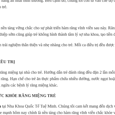
hức năng ăn nhai bình thường. Bên cạnh đó, chúng tôi còn tư vấn chế độ
 trẻ.
o nền tảng vững chắc cho sự phát triển hàm răng vĩnh viễn sau này. R
 thiệp sớm cũng giúp trẻ không hình thành tâm lý sợ nha khoa, tạo tiền
rải nghiệm thân thiện và nhẹ nhàng cho trẻ. Mỗi ca điều trị đều được t
ỀU TRỊ
ăng miệng tại nhà cho trẻ. Hướng dẫn trẻ đánh răng đều đặn 2 lần mỗi
răng. Hạn chế cho trẻ ăn thực phẩm chứa nhiều đường, nước ngọt hoặc 
 ngừa các bệnh lý răng miệng khác.
ỨC KHỎE RĂNG MIỆNG TRẺ
a
tại Nha Khoa Quốc Tế Tuệ Minh. Chúng tôi cam kết mang đến dịch vụ c
ỏe mạnh hôm nay chính là nền tảng cho hàm răng vĩnh viễn chắc khỏe và