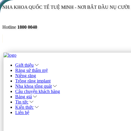
NHA KHOA QUỐC TẾ TUỆ MINH - NƠI BẮT ĐẦU NỤ CƯỜ
Hotline
1800 0040
Giới thiệu
Răng sứ thẩm mỹ
Niềng răng
Trồng răng implant
Nha khoa tổng quát
Câu chuyện khách hàng
Bảng giá
Tin tức
Kiến thức
Liên hệ