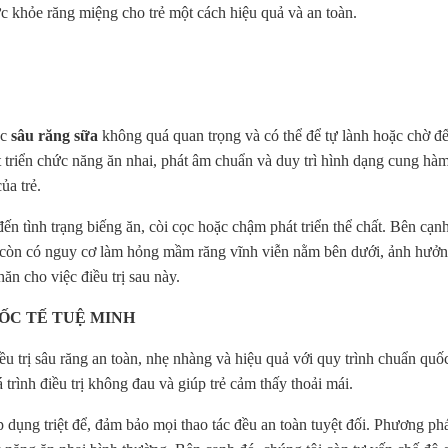
ức khỏe răng miệng cho trẻ một cách hiệu quả và an toàn.
ệc
sâu răng sữa
không quá quan trọng và có thể để tự lành hoặc chờ đế
át triển chức năng ăn nhai, phát âm chuẩn và duy trì hình dạng cung hà
ủa trẻ.
ến tình trạng biếng ăn, còi cọc hoặc chậm phát triển thể chất. Bên cạn
còn có nguy cơ làm hỏng mầm răng vĩnh viễn nằm bên dưới, ảnh hưởng l
ăn cho việc điều trị sau này.
UỐC TẾ TUỆ MINH
ều trị sâu răng an toàn, nhẹ nhàng và hiệu quả với quy trình chuẩn quố
rình điều trị không đau và giúp trẻ cảm thấy thoải mái.
áp dụng triệt để, đảm bảo mọi thao tác đều an toàn tuyệt đối. Phương p