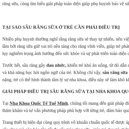
răng sữa, cùng tìm hiểu giải pháp toàn diện giúp phụ huynh bảo vệ s
TẠI SAO SÂU RĂNG SỮA Ở TRẺ CẦN PHẢI ĐIỀU TRỊ
Nhiều phụ huynh thường nghĩ rằng răng sữa sẽ thay tự nhiên, nên vi
lầm bởi răng sữa giữ vai trò nền tảng cho răng vĩnh viễn, giúp trẻ ph
lụy nghiêm trọng ảnh hưởng đến sức khỏe và sự phát triển toàn diện c
Trước hết, sâu răng gây
đau nhức,
khiến trẻ khó ăn uống, từ đó dẫn đ
và khả năng học hỏi ngôn ngữ của trẻ. Không chỉ vậy,
sâu răng sữa
nặng, trẻ có thể hình thành tâm lý sợ nha khoa, điều này sẽ làm khó kh
GIẢI PHÁP ĐIỀU TRỊ SÂU RĂNG SỮA TẠI NHA KHOA Q
Tại
Nha Khoa Quốc Tế Tuệ Minh
, chúng tôi mang đến giải pháp đi
thăm khám và tư vấn phương pháp phù hợp với từng trẻ, đảm bảo quá t
Trang thiết bị hiện đại cùng quy trình vô khuẩn chuẩn quốc tế được 