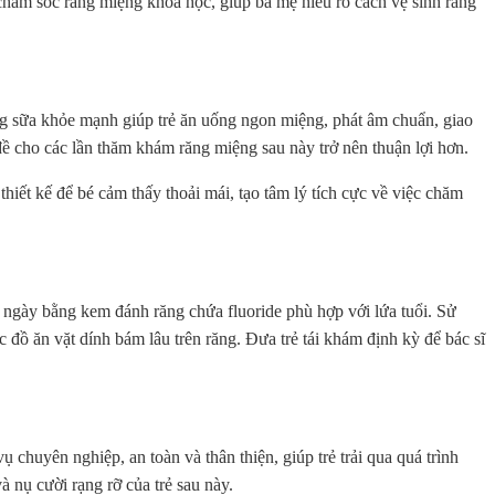
 chăm sóc răng miệng khoa học, giúp ba mẹ hiểu rõ cách vệ sinh răng
ăng sữa khỏe mạnh giúp trẻ ăn uống ngon miệng, phát âm chuẩn, giao
 đề cho các lần thăm khám răng miệng sau này trở nên thuận lợi hơn.
hiết kế để bé cảm thấy thoải mái, tạo tâm lý tích cực về việc chăm
 ngày bằng kem đánh răng chứa fluoride phù hợp với lứa tuổi. Sử
đồ ăn vặt dính bám lâu trên răng. Đưa trẻ tái khám định kỳ để bác sĩ
huyên nghiệp, an toàn và thân thiện, giúp trẻ trải qua quá trình
 nụ cười rạng rỡ của trẻ sau này.