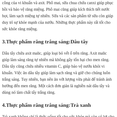
công của vi khuẩn và axit. Phô mai, sữa chua chứa canxi giúp phục
hồi và bảo vệ răng miệng. Phô mai cũng giúp kích thích tiết nước
bọt, làm sạch miệng tự nhiên. Sữa và các sản phẩm từ sữa còn giúp
duy trì sự khỏe mạnh của nướu. Những thực phẩm này rất tốt cho
sức khỏe răng miệng.
3.Thực phẩm răng trắng sáng:
Dâu tây
Dâu tây chứa axit malic, giúp loại bỏ vết ố trên răng. Axit malic
giúp làm sáng răng tự nhiên mà không gây tổn hại cho men răng.
Dâu tây cũng chứa nhiều vitamin C, giúp bảo vệ nướu khỏi vi
khuẩn. Việc ăn dâu tây giúp làm sạch răng và giữ cho chúng luôn
trắng sáng. Tuy nhiên, bạn nên ăn với lượng vừa phải để tránh ảnh
hưởng đến men răng. Một cách đơn giản là nghiền nát dâu tây và
dùng nó làm chất tẩy trắng răng.
4.Thực phẩm răng trắng sáng:
Trà xanh
Trà xanh không chỉ là thức uống tốt cho sức khỏe mà còn có lợi cho