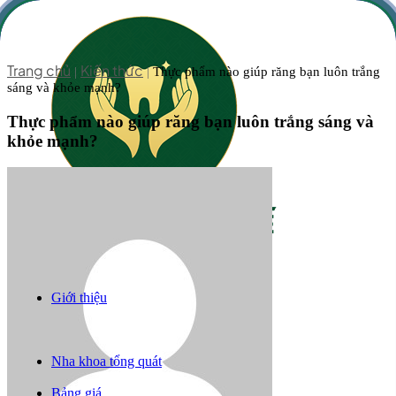
Trang chủ
Kiến thức
|
|
Thực phẩm nào giúp răng bạn luôn trắng
sáng và khỏe mạnh?
Thực phẩm nào giúp răng bạn luôn trắng sáng và
khỏe mạnh?
Giới thiệu
Răng sứ thẩm mỹ
Niềng răng
Trồng răng implant
Nha khoa tổng quát
Câu chuyện khách hàng
Bảng giá