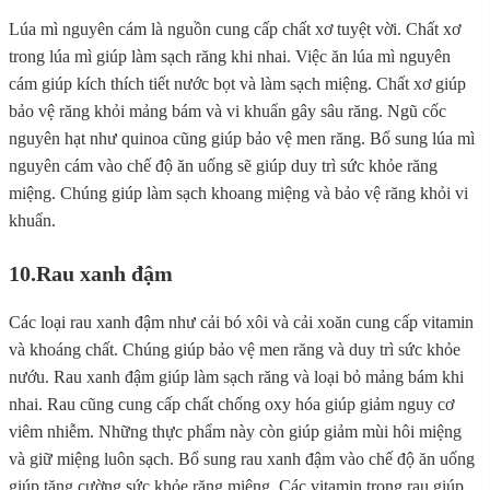
Lúa mì nguyên cám là nguồn cung cấp chất xơ tuyệt vời. Chất xơ
trong lúa mì giúp làm sạch răng khi nhai. Việc ăn lúa mì nguyên
cám giúp kích thích tiết nước bọt và làm sạch miệng. Chất xơ giúp
bảo vệ răng khỏi mảng bám và vi khuẩn gây sâu răng. Ngũ cốc
nguyên hạt như quinoa cũng giúp bảo vệ men răng. Bổ sung lúa mì
nguyên cám vào chế độ ăn uống sẽ giúp duy trì sức khỏe răng
miệng. Chúng giúp làm sạch khoang miệng và bảo vệ răng khỏi vi
khuẩn.
10.
Rau xanh đậm
Các loại rau xanh đậm như cải bó xôi và cải xoăn cung cấp vitamin
và khoáng chất. Chúng giúp bảo vệ men răng và duy trì sức khỏe
nướu. Rau xanh đậm giúp làm sạch răng và loại bỏ mảng bám khi
nhai. Rau cũng cung cấp chất chống oxy hóa giúp giảm nguy cơ
viêm nhiễm. Những thực phẩm này còn giúp giảm mùi hôi miệng
và giữ miệng luôn sạch. Bổ sung rau xanh đậm vào chế độ ăn uống
giúp tăng cường sức khỏe răng miệng. Các vitamin trong rau giúp